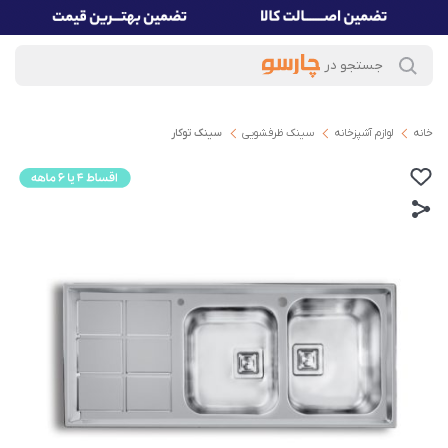
خانه
لوازم آشپزخانه
سینک ظرفشویی
سینک توکار