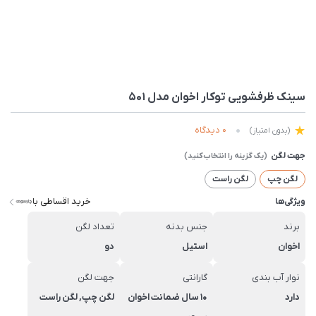
سینک ظرفشویی توکار اخوان مدل 501
0 دیدگاه
(بدون امتیاز)
جهت لگن
لگن چپ
لگن راست
خرید اقساطی با
ویژگی‌ها
برند
جنس بدنه
تعداد لگن
اخوان
استیل
دو
نوار آب بندی
گارانتی
جهت لگن
دارد
10 سال ضمانت اخوان
لگن چپ, لگن راست