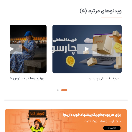
ویدئوهای مرتبط (5)
خرید اقساطی چارسو
بهترین‌ها در دسترس شماست!