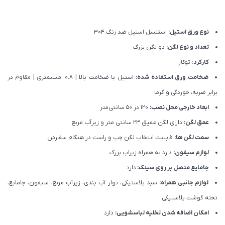
نوع ورق استیل:
استنسل استیل ضد زنگ 304
تعداد و نوع لگن:
دو لگن بزرگ
کارکرد
: توکار
ضخامت ورق استفاده شده:
استیل با ضخامت بالا | 0.8 میلیمتری | مقاوم در
برابر ضربه، خوردگی و گرما
ابعاد خارجی محل نصب:
120 در 50 سانتی‌متر
عمق لگن:
دارای لگن عمیق 23 سانتی متر و زیرآب مربع
سمت لگن ها:
قابلیت انتخاب لگن چپ و راست در هنگام سفارش
لوازم سیفون:
دارد به همراه زیراب بزرگ
جامایع متصل بر روی سینک:
دارد
لوازم جانبی همراه:
سبد پلاستیکی، نوار آب بندی، زیرآب مربع، سیفون، جامایع،
تخته گوشت پلاستیکی
امکان اضافه شدن تخلیه لباسشویی:
دارد