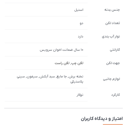
جنس بدنه
استیل
تعداد لگن
دو
نوار آب بندی
دارد
گارانتی
10 سال ضمانت اخوان سرویس
جهت لگن
لگن چپ
,
لگن راست
تخته برش, جا مایع, سبد آبکش, سیفون, سینی
لوازم جانبی
پلاستیکی
کارکرد
توکار
امتیاز و دیدگاه کاربران