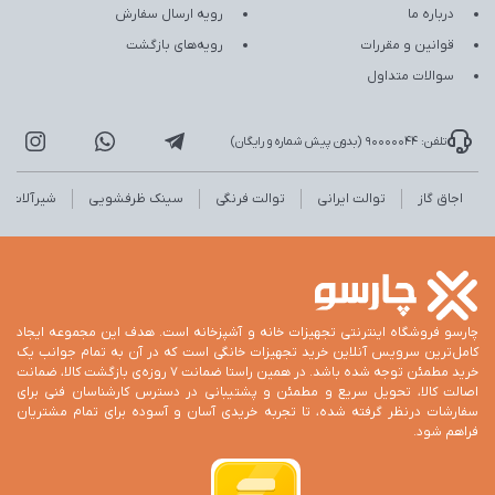
درباره ما
رویه ارسال سفارش
قوانین و مقررات
رویه‌های بازگشت
سوالات متداول
تلفن: 90000044 (بدون پیش شماره و رایگان)
اجاق گاز
توالت ایرانی
توالت فرنگی
سینک ظرفشویی
شیرآلات
چارسو فروشگاه اینترنتی تجهیزات خانه و آشپزخانه است. هدف این مجموعه ایجاد
کامل‌ترین سرویس آنلاین خرید تجهیزات خانگی است که در آن به تمام جوانب یک
خرید مطمئن توجه شده باشد. در همین راستا ضمانت 7 روزه‌ی بازگشت کالا، ضمانت
اصالت کالا، تحویل سریع و مطمئن و پشتیبانی در دسترس کارشناسان فنی برای
سفارشات درنظر گرفته شده، تا تجربه خریدی آسان و آسوده برای تمام مشتریان
فراهم شود.