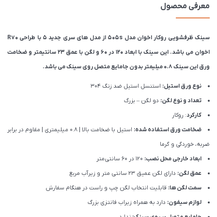
معرفی محصول
سینک ظرفشویی روکار اخوان مدل 505s از مدل های سری جدید 5 با طراحی R70
اخوان می باشد. این سینک با ابعاد 120 در 60 و لگن با عمق 23 سانتیمتر و ضخامت
ورق این سینک 0.8 میلیمتر بدون جامایع متصل روی سینک می باشد.
نوع ورق استیل:
استنسل استیل ضد زنگ 304
تعداد و نوع لگن:
دو لگن – بزرگ
کارکرد
: روکار
ضخامت ورق استفاده شده:
استیل با ضخامت بالا | 0.8 میلیمتری | مقاوم در برابر
ضربه، خوردگی و گرما
ابعاد خارجی محل نصب:
120 در 60 سانتی‌متر
عمق لگن:
دارای لگن عمیق 23 سانتی متر و زیرآب مربع
سمت لگن ها:
قابلیت انتخاب لگن چپ و راست در هنگام سفارش
لوازم سیفون:
دارد به همراه زیراب فانتزی بزرگ