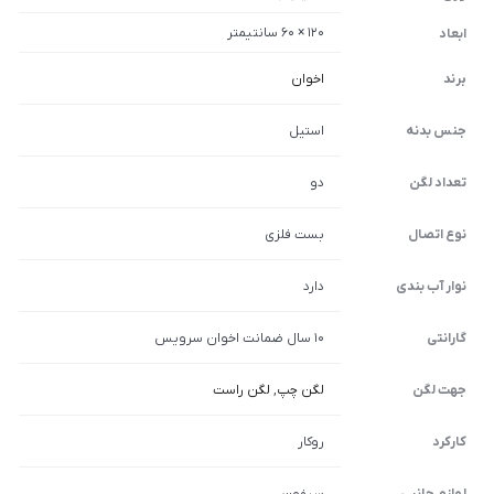
120 × 60 سانتیمتر
ابعاد
برند
اخوان
جنس بدنه
استیل
تعداد لگن
دو
نوع اتصال
بست فلزی
نوار آب بندی
دارد
گارانتی
10 سال ضمانت اخوان سرویس
جهت لگن
لگن چپ
,
لگن راست
کارکرد
روکار