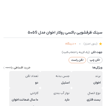
سینک ظرفشویی باکسی روکار اخوان مدل 505S
0 دیدگاه
(بدون امتیاز)
جهت لگن
لگن چپ
لگن راست
خرید اقساطی با
ویژگی‌ها
برند
جنس بدنه
تعداد لگن
اخوان
استیل
دو
نوع اتصال
نوار آب بندی
گارانتی
بست فلزی
دارد
10 سال ضمانت اخوان