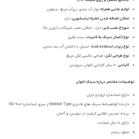
جامایع متصل بر روی سینک:
ندارد
لوازم جانبی همراه:
نوار آب بندی، زیرآب مربع، سیفون
امکان اضافه شدن تخلیه لباسشویی:
دارد
سوراخ نصب شیر:
دارد – امکان نصب شیرالات با وزن بالا
نوع اتصال سینک به کابینت:
بست فلزی
نوع زیراب استفاده شده:
استیل با داشتن آب بند دستی
نوع طراحی لگن:
طراحی باکسی لگن مربع
گارانتی
: 10 سال گارانتی اخوان سرویس
توضیحات مختصر درباره سینک اخوان
دارای استاندارد اروپا و ایران
دارنده گواهینامه سینک های فانتزی Welded Type از سری استاندارد ISO 9001
برنده تندیس طلایی کیفیت از سویس و آلمان
دارای ۱۰ سال ضمانت
عمق بیشتر