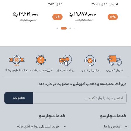
اخوان مدل 300S
مدل 384
مدل 147-NEW
12,219,000
19,878,000
17%
17%
17%
14,740,000
23,979,300
تحویل اکسپرس
پشتیبانی آنلاین
پرداخت در محل
7 روز ضمانت بازگشت
ضمانت اصل بودن کالا
دریافت تخفیف‌ها و مطالب آموزشی با عضویت در خبرنامه:
خدمات‌چارسو
خدمات‌چارسو
تماس با ما
خرید اقساطی لوازم آشپزخانه