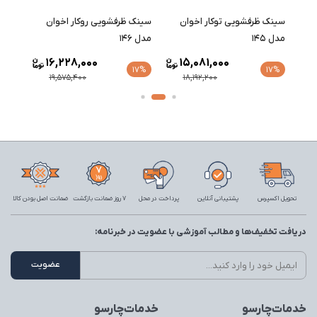
سینک ظرفشویی توکار اخوان
سینک ظرفشویی روکار اخوان
سینک 
مدل 145
مدل 146
مدل 147
16,228,000
15,081,000
17%
17%
17%
19,575,400
18,192,200
تحویل اکسپرس
پشتیبانی آنلاین
پرداخت در محل
7 روز ضمانت بازگشت
ضمانت اصل بودن کالا
دریافت تخفیف‌ها و مطالب آموزشی با عضویت در خبرنامه:
خدمات‌چارسو
خدمات‌چارسو