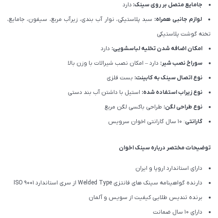
جامایع متصل بر روی سینک:
دارد
لوازم جانبی همراه:
سبد پلاستیکی، نوار آب بندی، زیرآب مربع، سیفون، جامایع،
تخته گوشت پلاستیکی
امکان اضافه شدن تخلیه لباسشویی:
دارد
سوراخ نصب شیر:
دارد – امکان نصب شیرالات با وزن بالا
نوع اتصال سینک به کابینت:
بست فلزی
نوع زیراب استفاده شده:
استیل با داشتن آب بند دستی
نوع طراحی لگن:
طراحی باکسی لگن مربع
گارانتی
: 10 سال گارانتی اخوان سرویس
توضیحات مختصر درباره سینک اخوان
دارای استاندارد اروپا و ایران
دارنده گواهینامه سینک های فانتزی Welded Type از سری استاندارد ISO 9001
برنده تندیس طلایی کیفیت از سویس و آلمان
دارای ۱۰ سال ضمانت