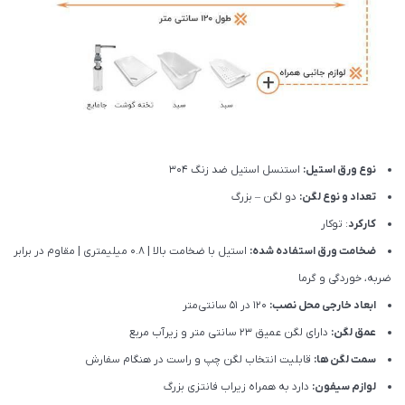
نوع ورق استیل:
استنسل استیل ضد زنگ 304
تعداد و نوع لگن:
دو لگن – بزرگ
کارکرد
: توکار
ضخامت ورق استفاده شده:
استیل با ضخامت بالا | 0.8 میلیمتری | مقاوم در برابر
ضربه، خوردگی و گرما
ابعاد خارجی محل نصب:
120 در 51 سانتی‌متر
عمق لگن:
دارای لگن عمیق 23 سانتی متر و زیرآب مربع
سمت لگن ها:
قابلیت انتخاب لگن چپ و راست در هنگام سفارش
لوازم سیفون:
دارد به همراه زیراب فانتزی بزرگ