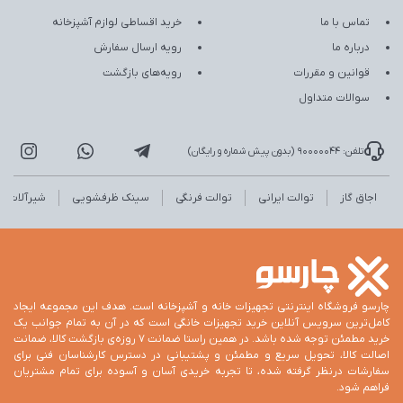
تماس با ما
خرید اقساطی لوازم آشپزخانه
درباره ما
رویه ارسال سفارش
قوانین و مقررات
رویه‌های بازگشت
سوالات متداول
تلفن: 90000044 (بدون پیش شماره و رایگان)
اجاق گاز
توالت ایرانی
توالت فرنگی
سینک ظرفشویی
شیرآلات
چارسو فروشگاه اینترنتی تجهیزات خانه و آشپزخانه است. هدف این مجموعه ایجاد
کامل‌ترین سرویس آنلاین خرید تجهیزات خانگی است که در آن به تمام جوانب یک
خرید مطمئن توجه شده باشد. در همین راستا ضمانت 7 روزه‌ی بازگشت کالا، ضمانت
اصالت کالا، تحویل سریع و مطمئن و پشتیبانی در دسترس کارشناسان فنی برای
سفارشات درنظر گرفته شده، تا تجربه خریدی آسان و آسوده برای تمام مشتریان
فراهم شود.