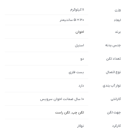
11 کیلوگرم
وزن
120 × 51 سانتیمتر
ابعاد
برند
اخوان
جنس بدنه
استیل
تعداد لگن
دو
نوع اتصال
بست فلزی
نوار آب بندی
دارد
گارانتی
10 سال ضمانت اخوان سرویس
جهت لگن
لگن چپ
,
لگن راست
کارکرد
توکار