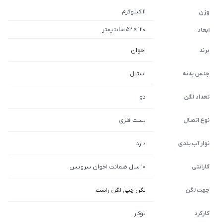
11 کیلوگرم
وزن
120 × 52 سانتیمتر
ابعاد
برند
اخوان
جنس بدنه
استیل
تعداد لگن
دو
نوع اتصال
بست فلزی
نوار آب بندی
دارد
گارانتی
10 سال ضمانت اخوان سرویس
جهت لگن
لگن چپ
,
لگن راست
کارکرد
توکار