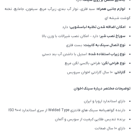
جامایع متصل بر روی سینک:
دارد
لوازم جانبی همراه:
سبد فلزی، نوار آب بندی، زیرآب مربع، سیفون، جامایع، تخته
گوشت شیشه ای
امکان اضافه شدن تخلیه لباسشویی:
دارد
سوراخ نصب شیر:
دارد – امکان نصب شیرالات با وزن بالا
نوع اتصال سینک به کابینت:
بست فلزی
نوع زیراب استفاده شده:
استیل با داشتن آب بند دستی
نوع طراحی لگن:
طراحی باکسی لگن مربع
گارانتی
: 10 سال گارانتی اخوان سرویس
توضیحات مختصر درباره سینک اخوان
دارای استاندارد اروپا و ایران
دارنده گواهینامه سینک های فانتزی Welded Type از سری استاندارد ISO 9001
برنده تندیس طلایی کیفیت از سویس و آلمان
دارای ۱۰ سال ضمانت