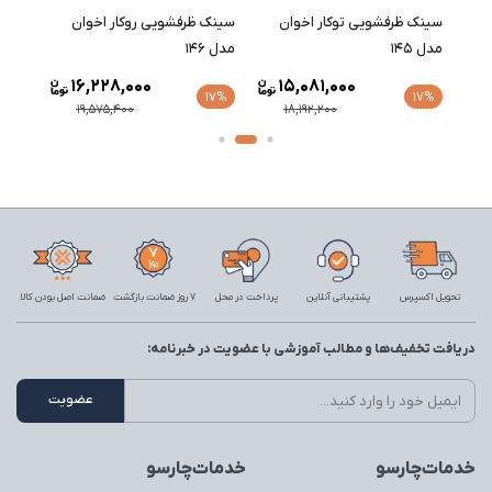
سینک ظرفشویی توکار اخوان
سینک ظرفشویی روکار اخوان
سینک 
مدل 145
مدل 146
مدل 147
16,228,000
15,081,000
17%
17%
17%
19,575,400
18,192,200
تحویل اکسپرس
پشتیبانی آنلاین
پرداخت در محل
7 روز ضمانت بازگشت
ضمانت اصل بودن کالا
دریافت تخفیف‌ها و مطالب آموزشی با عضویت در خبرنامه:
خدمات‌چارسو
خدمات‌چارسو