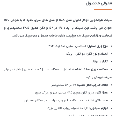
معرفی محصول
سینک ظرفشویی توکار اخوان مدل 508 از مدل های سری جدید 5 با طراحی R60
اخوان می باشد. این سینک با ابعاد 120 در 52 و لگن عمیق 22.5 سانتیمتری و
ضخامت ورق این سینک 0.8 میلیمتر دارای جامایع متصل روی سینک می باشد.
نوع ورق استیل:
استنسل استیل ضد زنگ 304
تعداد و نوع لگن:
دو لگن – بزرگ
کارکرد
: توکار
ضخامت ورق استفاده شده:
استیل با ضخامت بالا | 0.8 میلیمتری | مقاوم در برابر
ضربه، خوردگی و گرما
ابعاد خارجی محل نصب:
120 در 52 سانتی‌متر
عمق لگن:
دارای لگن عمیق 22.5 سانتی متر و زیرآب مربع
سمت لگن ها:
قابلیت انتخاب لگن چپ و راست در هنگام سفارش
لوازم سیفون:
دارد به همراه زیراب فانتزی بزرگ