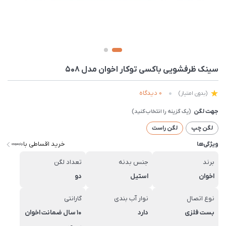
سینک ظرفشویی باکسی توکار اخوان مدل 508
0 دیدگاه
(بدون امتیاز)
جهت لگن
لگن چپ
لگن راست
خرید اقساطی با
ویژگی‌ها
برند
جنس بدنه
تعداد لگن
اخوان
استیل
دو
نوع اتصال
نوار آب بندی
گارانتی
بست فلزی
دارد
10 سال ضمانت اخوان