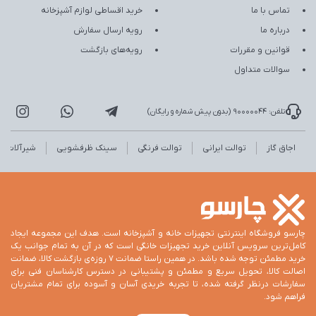
تماس با ما
خرید اقساطی لوازم آشپزخانه
درباره ما
رویه ارسال سفارش
قوانین و مقررات
رویه‌های بازگشت
سوالات متداول
تلفن: 90000044 (بدون پیش شماره و رایگان)
اجاق گاز
توالت ایرانی
توالت فرنگی
سینک ظرفشویی
شیرآلات
چارسو فروشگاه اینترنتی تجهیزات خانه و آشپزخانه است. هدف این مجموعه ایجاد
کامل‌ترین سرویس آنلاین خرید تجهیزات خانگی است که در آن به تمام جوانب یک
خرید مطمئن توجه شده باشد. در همین راستا ضمانت 7 روزه‌ی بازگشت کالا، ضمانت
اصالت کالا، تحویل سریع و مطمئن و پشتیبانی در دسترس کارشناسان فنی برای
سفارشات درنظر گرفته شده، تا تجربه خریدی آسان و آسوده برای تمام مشتریان
فراهم شود.