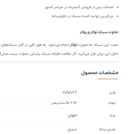
خدمات پس از فروش گسترده در سراسر کشور
بزرگترین تولید کننده سینک در خاورمیانه
تفاوت سینک
توکار
و
روکار
نصب این سینک به صورت
توکار
انجام می‌شود. به طور کلی در اکثر سینک‌های
داخل این برش قرار می‌گیرد. اگر نظافت اطراف سینک برایتان دشواد نیست مدل
ت
مشخصات محصول
11 کیلوگرم
وزن
116 × 50 سانتیمتر
ابعاد
برند
اخوان
جنس بدنه
استیل