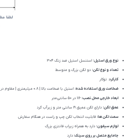
نوع ورق استیل:
استنسل استیل ضد زنگ 304
تعداد و نوع لگن:
دو لگن بزرگ و متوسط
کارکرد
: توکار
ضخامت ورق استفاده شده:
استیل با ضخامت بالا | 0.8 میلیمتری | مقاوم در برابر ضربه، خوردگی و گرما
ابعاد خارجی محل نصب:
116 در 50 سانتی‌متر
عمق لگن:
دارای لگن عمیق 19 سانتی متر و زیرآب گرد
سمت لگن ها:
قابلیت انتخاب لگن چپ و راست در هنگام سفارش
لوازم سیفون:
دارد به همراه زیراب فانتزی بزرگ
جامایع متصل بر روی سینک:
دارد