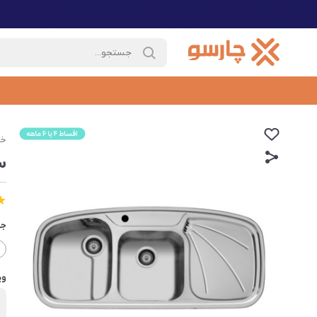
خا
س
جه
وی
ب