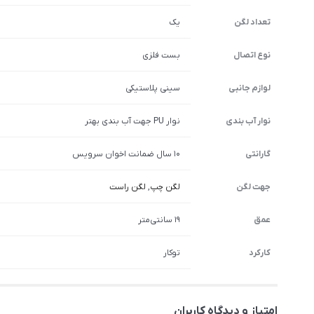
تعداد لگن
یک
نوع اتصال
بست فلزی
لوازم جانبی
سینی پلاستیکی
نوار آب بندی
نوار PU جهت آب بندی بهتر
گارانتی
10 سال ضمانت اخوان سرویس
جهت لگن
لگن چپ
,
لگن راست
عمق
19 سانتی‌متر
کارکرد
توکار
امتیاز و دیدگاه کاربران