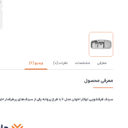
ا
ن
ب
معرفی
مشخصات
نظرات (0)
ویدیو (6)
معرفی محصول
سینک ظرفشویی توکار اخوان مدل 6 با طرح پروانه یکی از سینک های پرطرفدار اخوان از قدیم بوده. تفاوت سینک کد 6 با کد 6new در این است که کد 6 از ورق 0.8 میلی‌متر ساخته شده ولی کد 6new دارای ورق 0.7 میلی‌متر است.