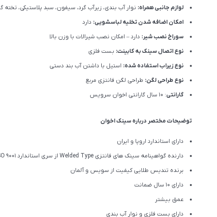
لوازم جانبی همراه:
نوار آب بندی، زیرآب گرد، سیفون، سبد پلاستیکی، تخته 
امکان اضافه شدن تخلیه لباسشویی:
دارد
سوراخ نصب شیر:
دارد – امکان نصب شیرالات با وزن بالا
نوع اتصال سینک به کابینت:
بست فلزی
نوع زیراب استفاده شده:
استیل با داشتن آب بند دستی
نوع طراحی لگن:
طراحی لگن فانتزی مربع
گارانتی
: 10 سال گارانتی اخوان سرویس
توضیحات مختصر درباره سینک اخوان
دارای استاندارد اروپا و ایران
دارنده گواهینامه سینک های فانتزی Welded Type از سری استاندارد ISO 9001
برنده تندیس طلایی کیفیت از سویس و آلمان
دارای ۱۰ سال ضمانت
عمق بیشتر
دارای بست فلزی و نوار آب بندی