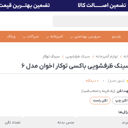
چارسو
سرویس بهداشتی
آشپزخانه
شیرآلات
وبلاگ
نه
لوازم آشپزخانه
سینک ظرفشویی
سینک توکار
ینک ظرفشویی باکسی توکار اخوان مدل 6
0 دیدگاه
(بدون امتیاز)
ت لگن
لگن چپ
لگن راست
ژگی‌ها
رند
جنس بدنه
تعداد لگن