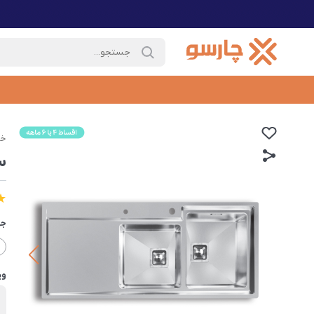
خا
س
جه
وی
ب