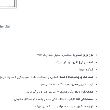
نوع ورق استیل:
استنسل استیل ضد زنگ 304
تعداد و نوع لگن:
دو لگن بزرگ
کارکرد
: توکار
ضخامت ورق استفاده شده:
استیل با ضخامت بالا | 1 میلیمتری | مقاوم در برابر ضربه، خوردگی و گرما
ابعاد خارجی محل نصب:
120 در 51 سانتی‌متر
عمق لگن:
دارای لگن عمیق 20 سانتی متر و زیرآب مربع
سمت لگن ها:
قابلیت انتخاب لگن چپ و راست در هنگام سفارش
لوازم سیفون:
دارد به همراه زیراب فانتزی بزرگ