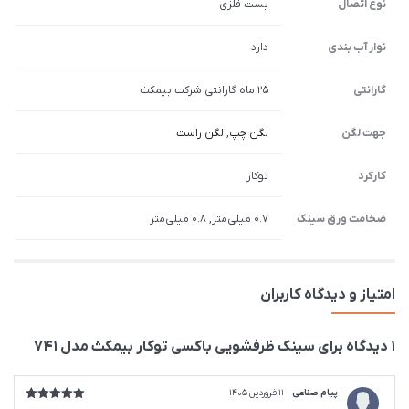
نوع اتصال
بست فلزی
نوار آب بندی
دارد
گارانتی
25 ماه گارانتی شرکت بیمکث
جهت لگن
لگن چپ
,
لگن راست
کارکرد
توکار
ضخامت ورق سینک
0.7 میلی‌متر, 0.8 میلی‌متر
امتیاز و دیدگاه کاربران
1 دیدگاه برای
سینک ظرفشویی باکسی توکار بیمکث مدل 741
پیام صناعی
–
11 فروردین 1405