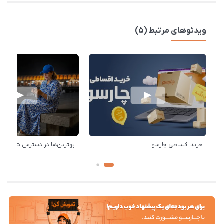
ویدئوهای مرتبط (5)
خرید اقساطی چارسو
بهترین‌ها در دسترس شماست!