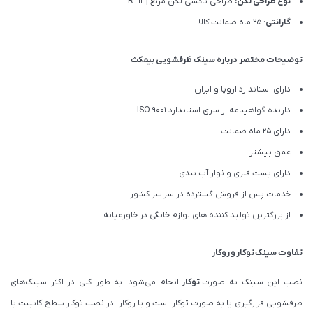
نوع طراحی لگن:
طراحی باکسی لگن مربع | R=۱۱
گارانتی
: ۲۵ ماه ضمانت کالا
توضیحات مختصر درباره سینک ظرفشویی بیمکث
دارای استاندارد اروپا و ایران
دارنده گواهینامه از سری استاندارد ISO 9001
دارای 25 ماه ضمانت
عمق بیشتر
دارای بست فلزی و نوار آب بندی
خدمات پس از فروش گسترده در سراسر کشور
از بزرگترین تولید کننده های لوازم خانگی در خاورمیانه
تفاوت سینک
توکار
و
روکار
نصب این سینک به صورت
توکار
انجام می‌شود. به طور کلی در اکثر سینک‌های
ظرفشویی قرارگیری یا به صورت توکار است و یا روکار. در نصب توکار سطح کابینت با