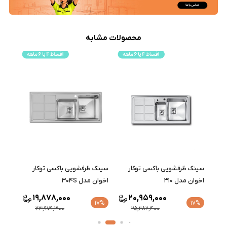
محصولات مشابه
سینک ظرفشویی باکسی توکار
سینک ظرفشویی باکسی توکار
سینک
اخوان مدل 310
اخوان مدل 304S
اخوان 
19,878,000
20,959,000
17%
17%
17%
23,979,300
25,282,400