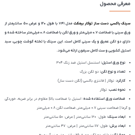
معرفی محصول
سینک باکسی دست ساز توکار بیمکث
مدل 741 با طول 120 و عرض 50 سانتیمتر از
ورق سینی با ضخامت ۰.۷ میلی‌متر و ورق لگن با ضخامت ۰.۸ میلی‌متر ساخته شده و
دارای دو لگن عمیق و یک سینی کامل است. این سینک با تخته گوشت چوبی، سبد
استیل کشویی و ست کامل سیفون ارائه می‌شود.
نوع ورق استیل:
استنسل استیل ضد زنگ 304
تعداد و نوع لگن:
دو لگن بزرگ
کارکرد
: توکار | فانتزی باکسی (لگن دست ساز)
نحوه نصب
: توکار
ضخامت ورق استفاده شده:
استیل با ضخامت بالا| مقاوم در برابر ضربه، خوردگی
و گرما | ضخامت سینی ۰.۷ میلی‌متر, ضخامت لگن ۰.۸ میلی‌متر
ابعاد سینک:
طول: 120 سانتی‌متر | عرض: 50 سانتی‌متر
ابعاد برش:
طول: 117 سانتی‌متر | عرض: 47 سانتی‌متر