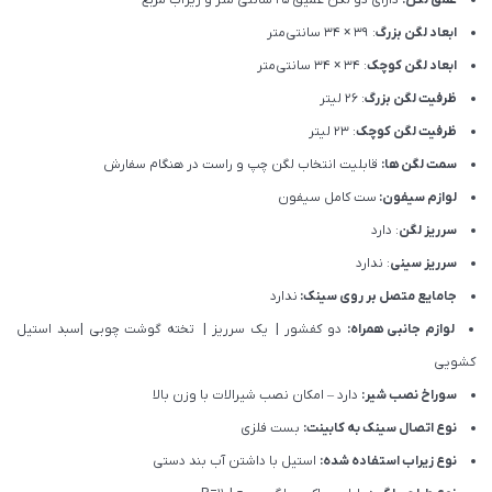
عمق لگن:
دارای دو لگن عمیق 25 سانتی متر و زیرآب مربع
ابعاد لگن بزرگ
: ۳۹ × ۳۴ سانتی‌متر
ابعاد لگن کوچک
: ۳۴ × ۳۴ سانتی‌متر
ظرفیت لگن بزرگ
: 26 لیتر
ظرفیت لگن کوچک
: 23 لیتر
سمت لگن ها:
قابلیت انتخاب لگن چپ و راست در هنگام سفارش
لوازم سیفون:
ست کامل سیفون
سرریز لگن
: دارد
سرریز سینی
: ندارد
جامایع متصل بر روی سینک:
ندارد
لوازم جانبی همراه:
دو کفشور | یک سرریز | تخته گوشت چوبی |سبد استیل
کشویی
سوراخ نصب شیر:
دارد – امکان نصب شیرالات با وزن بالا
نوع اتصال سینک به کابینت:
بست فلزی
نوع زیراب استفاده شده:
استیل با داشتن آب بند دستی