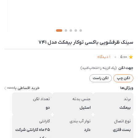
سینک ظرفشویی باکسی توکار بیمکث مدل 741
1 دیدگاه
5.00
جهت لگن
لگن چپ
لگن راست
خرید اقساطی با
ویژگی‌ها
برند
جنس بدنه
تعداد لگن
بیمکث
استیل
دو
نوع اتصال
نوار آب بندی
گارانتی
بست فلزی
دارد
25 ماه گارانتی شرکت