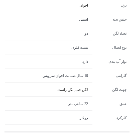
برند
اخوان
جنس بدنه
استیل
تعداد لگن
دو
نوع اتصال
بست فلزی
نوار آب بندی
دارد
گارانتی
10 سال ضمانت اخوان سرویس
جهت لگن
لگن چپ
,
لگن راست
عمق
22 سانتی متر
کارکرد
روکار