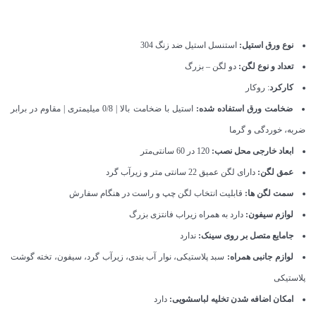
نوع ورق استیل:
استنسل استیل ضد زنگ 304
تعداد و نوع لگن:
دو لگن – بزرگ
کارکرد
: روکار
ضخامت ورق استفاده شده:
استیل با ضخامت بالا | 0/8 میلیمتری | مقاوم در برابر
ضربه، خوردگی و گرما
ابعاد خارجی محل نصب:
120 در 60 سانتی‌متر
عمق لگن:
دارای لگن عمیق 22 سانتی متر و زیرآب گرد
سمت لگن ها:
قابلیت انتخاب لگن چپ و راست در هنگام سفارش
لوازم سیفون:
دارد به همراه زیراب فانتزی بزرگ
جامایع متصل بر روی سینک:
ندارد
لوازم جانبی همراه:
سبد پلاستیکی، نوار آب بندی، زیرآب گرد، سیفون، تخته گوشت
پلاستیکی
امکان اضافه شدن تخلیه لباسشویی:
دارد