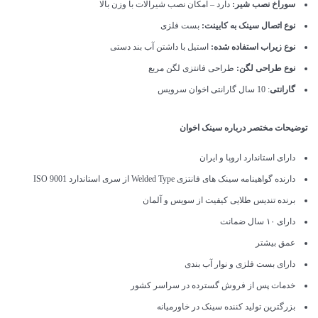
سوراخ نصب شیر:
دارد – امکان نصب شیرالات با وزن بالا
نوع اتصال سینک به کابینت:
بست فلزی
نوع زیراب استفاده شده:
استیل با داشتن آب بند دستی
نوع طراحی لگن:
طراحی فانتزی لگن مربع
گارانتی
: 10 سال گارانتی اخوان سرویس
توضیحات مختصر درباره سینک اخوان
دارای استاندارد اروپا و ایران
دارنده گواهینامه سینک های فانتزی Welded Type از سری استاندارد ISO 9001
برنده تندیس طلایی کیفیت از سویس و آلمان
دارای ۱۰ سال ضمانت
عمق بیشتر
دارای بست فلزی و نوار آب بندی
خدمات پس از فروش گسترده در سراسر کشور
بزرگترین تولید کننده سینک در خاورمیانه