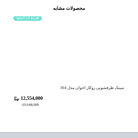
محصولات مشابه
سینک ظرفشویی روکار اخوان مدل 364
سینک 
12,554,000
17%
15,144,500