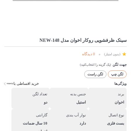
سینک ظرفشویی روکار اخوان مدل 148-NEW
0 دیدگاه
(بدون امتیاز)
جهت لگن
لگن چپ
لگن راست
خرید اقساطی با
ویژگی‌ها
برند
جنس بدنه
تعداد لگن
اخوان
استیل
دو
نوع اتصال
نوار آب بندی
گارانتی
بست فلزی
دارد
10 سال ضمانت