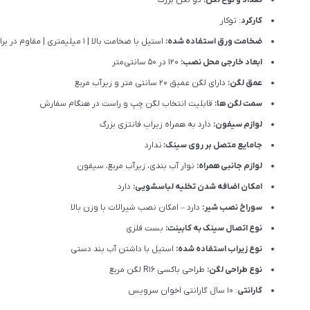
کارکرد
: توکار
ضخامت ورق استفاده شده:
استیل با ضخامت بالا | 1 میلیمتری | مقاوم در برابر ضربه، خوردگی و گرما
ابعاد خارجی محل نصب:
120 در 50 سانتی‌متر
عمق لگن:
دارای لگن عمیق 20 سانتی متر و زیرآب مربع
سمت لگن ها:
قابلیت انتخاب لگن چپ و راست در هنگام سفارش
لوازم سیفون:
دارد به همراه زیراب فانتزی بزرگ
جامایع متصل بر روی سینک:
ندارد
لوازم جانبی همراه:
نوار آب بندی، زیرآب مربع، سیفون
امکان اضافه شدن تخلیه لباسشویی:
دارد
سوراخ نصب شیر:
دارد – امکان نصب شیرالات با وزن بالا
نوع اتصال سینک به کابینت:
بست فلزی
نوع زیراب استفاده شده:
استیل با داشتن آب بند دستی
نوع طراحی لگن:
طراحی باکسی R16 لگن مربع
گارانتی
: 10 سال گارانتی اخوان سرویس