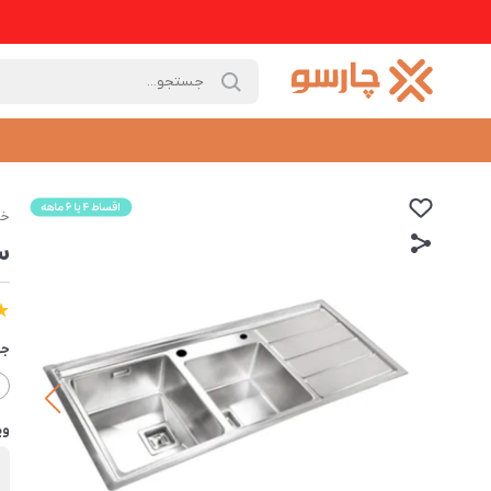
خا
س
جه
وی
ب