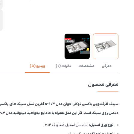
ا
ن
ب
معرفی
مشخصات
نظرات (0)
ویدیو (5)
معرفی محصول
متصل روی سینک است. اگر این مدل همراه با جامایع بخواهید میتوانید مدل 603 را انتخاب کنید.
نوع ورق استیل:
استنسل استیل ضد زنگ 304
تعداد و نوع لگن:
دو لگن بزرگ