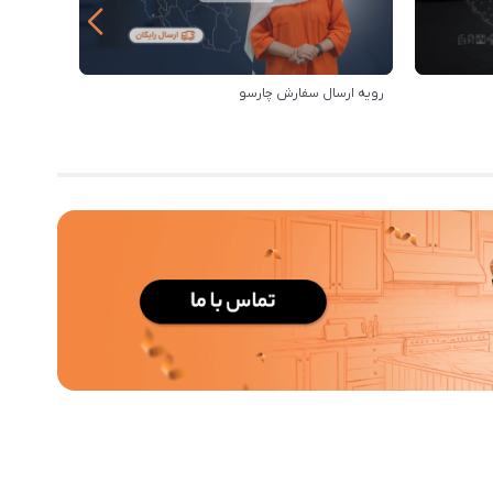
رویه ارسال سفارش چارسو
مزایای خر