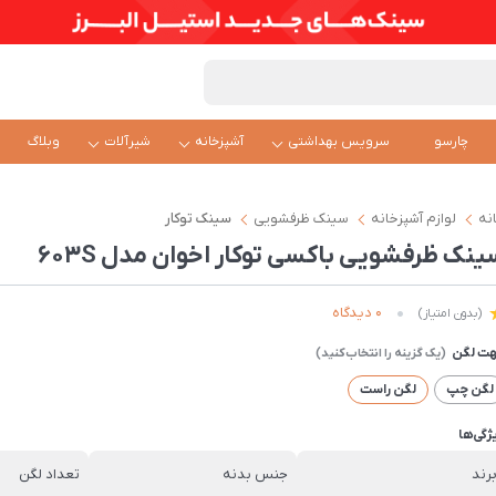
چارسو
سرویس بهداشتی
آشپزخانه
شیرآلات
وبلاگ
نه
لوازم آشپزخانه
سینک ظرفشویی
سینک توکار
ینک ظرفشویی باکسی توکار اخوان مدل 603S
0 دیدگاه
(بدون امتیاز)
ت لگن
لگن چپ
لگن راست
ژگی‌ها
رند
جنس بدنه
تعداد لگن