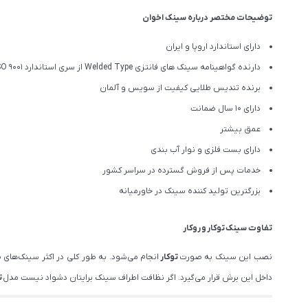
توضیحات مختصر درباره سینک اخوان
دارای استاندارد اروپا و ایران
دارنده گواهینامه سینک های فانتزی Welded Type از سری استاندارد ISO 9001
برنده تندیس طلایی کیفیت از سویس و آلمان
دارای ۱۰ سال ضمانت
عمق بیشتر
دارای بست فلزی و نوار آب بندی
خدمات پس از فروش گسترده در سراسر کشور
بزرگترین تولید کننده سینک در خاورمیانه
تفاوت سینک
توکار
و
روکار
نصب این سینک به صورت
توکار
انجام می‌شود. به طور کلی در اکثر سینک‌های
داخل این برش قرار می‌گیرد. اگر نظافت اطراف سینک برایتان دشواد نیست مدل
ت