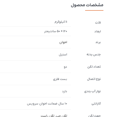
مشخصات محصول
11 کیلوگرم
وزن
120 × 50 سانتیمتر
ابعاد
برند
اخوان
جنس بدنه
استیل
تعداد لگن
دو
نوع اتصال
بست فلزی
نوار آب بندی
دارد
گارانتی
10 سال ضمانت اخوان سرویس
جهت لگن
لگن چپ
,
لگن راست