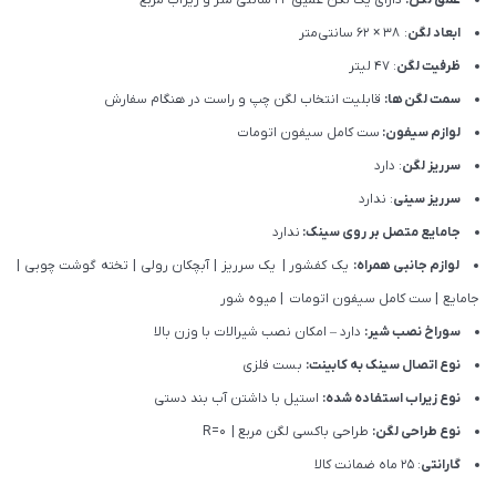
عمق لگن:
دارای یک لگن عمیق 22 سانتی متر و زیرآب مربع
ابعاد لگن
: 38 × 62 سانتی‌متر
ظرفیت لگن
: 47 لیتر
سمت لگن ها:
قابلیت انتخاب لگن چپ و راست در هنگام سفارش
لوازم سیفون:
ست کامل سیفون اتومات
سرریز لگن
: دارد
سرریز سینی
: ندارد
جامایع متصل بر روی سینک:
ندارد
لوازم جانبی همراه:
یک کفشور | یک سرریز | آبچکان رولی | تخته گوشت چوبی |
جامایع | ست کامل سیفون اتومات | میوه شور
سوراخ نصب شیر:
دارد – امکان نصب شیرالات با وزن بالا
نوع اتصال سینک به کابینت:
بست فلزی
نوع زیراب استفاده شده:
استیل با داشتن آب بند دستی
نوع طراحی لگن:
طراحی باکسی لگن مربع | R=0
گارانتی
: ۲۵ ماه ضمانت کالا