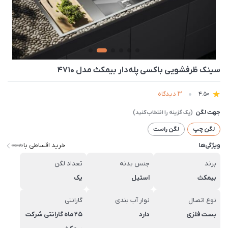
سینک ظرفشویی باکسی پله‌دار بیمکث مدل 4710
3 دیدگاه
4.50
جهت لگن
لگن چپ
لگن راست
خرید اقساطی با
ویژگی‌ها
برند
جنس بدنه
تعداد لگن
بیمکث
استیل
یک
نوع اتصال
نوار آب بندی
گارانتی
بست فلزی
دارد
25 ماه گارانتی شرکت