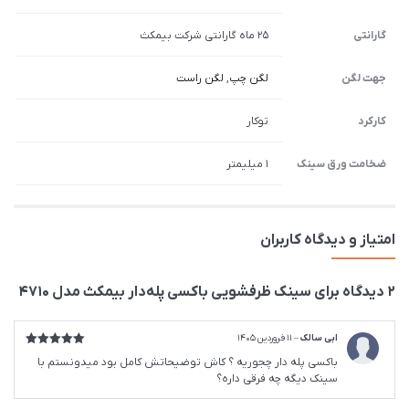
گارانتی
25 ماه گارانتی شرکت بیمکث
جهت لگن
لگن چپ
,
لگن راست
کارکرد
توکار
ضخامت ورق سینک
1 میلیمتر
امتیاز و دیدگاه کاربران
2 دیدگاه برای
سینک ظرفشویی باکسی پله‌دار بیمکث مدل 4710
ابی سالک
–
11 فروردین 1405
امتیاز
5
از
باکسی پله دار چجوریه ؟ کاش توضیحاتش کامل بود میدونستم با
5
سینک دیگه چه فرقی داره؟