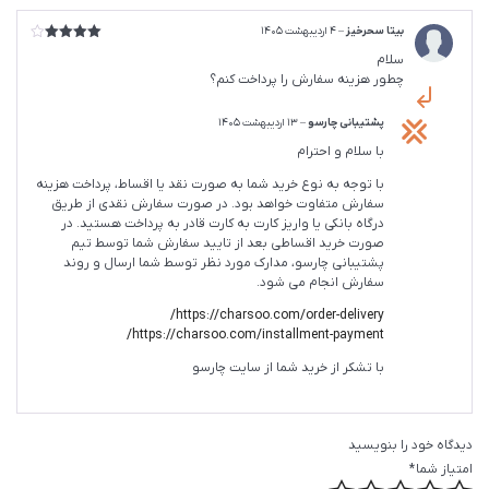
بیتا سحرخیز
–
4 اردیبهشت 1405
امتیاز
4
سلام
از 5
چطور هزینه سفارش را پرداخت کنم؟
پشتیبانی چارسو
–
13 اردیبهشت 1405
با سلام و احترام
با توجه به نوع خرید شما به صورت نقد یا اقساط، پرداخت هزینه
سفارش متفاوت خواهد بود. در صورت سفارش نقدی از طریق
درگاه بانکی یا واریز کارت به کارت قادر به پرداخت هستید. در
صورت خرید اقساطی بعد از تایید سفارش شما توسط تیم
پشتیبانی چارسو، مدارک مورد نظر توسط شما ارسال و روند
سفارش انجام می شود.
https://charsoo.com/order-delivery/
https://charsoo.com/installment-payment/
با تشکر از خرید شما از سایت چارسو
دیدگاه خود را بنویسید
امتیاز شما
*