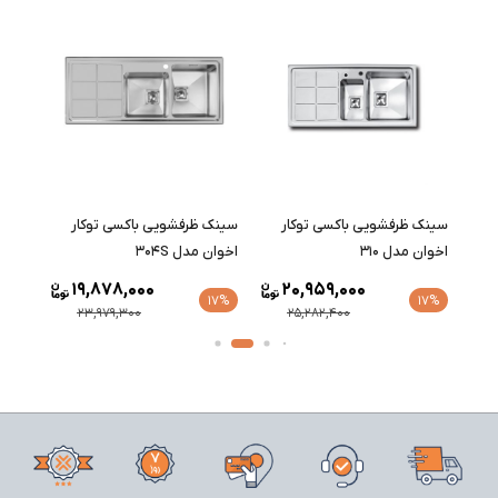
سینک ظرفشویی باکسی توکار
سینک ظرفشویی باکسی توکار
سینک
اخوان مدل 310
اخوان مدل 304S
اخوان 
19,878,000
20,959,000
17%
17%
17%
23,979,300
25,282,400