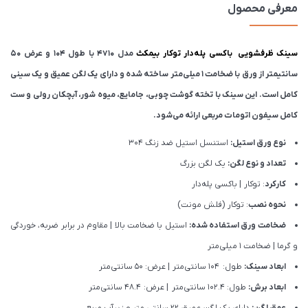
معرفی محصول
سینک ظرفشویی باکسی پله‌دار توکار بیمکث
مدل 4710 با طول 104 و عرض 50
سانتیمتر از ورق با ضخامت 1 میلی‌متر ساخته شده و دارای یک لگن عمیق و یک سینی
کامل است. این سینک با تخته گوشت چوبی، جامایع، میوه شور، آبچکان رولی و ست
کامل سیفون اتومات مربعی ارائه می‌شود.
نوع ورق استیل:
استنسل استیل ضد زنگ 304
تعداد و نوع لگن:
یک لگن بزرگ
کارکرد
: توکار | باکسی پله‌دار
نحوه نصب
: توکار (فلش مونت)
ضخامت ورق استفاده شده:
استیل با ضخامت بالا | مقاوم در برابر ضربه، خوردگی
و گرما | ضخامت 1 میلی‌متر
ابعاد سینک:
طول: 104 سانتی‌متر | عرض: 50 سانتی‌متر
ابعاد برش:
طول: 102.4 سانتی‌متر | عرض: 48.4 سانتی‌متر