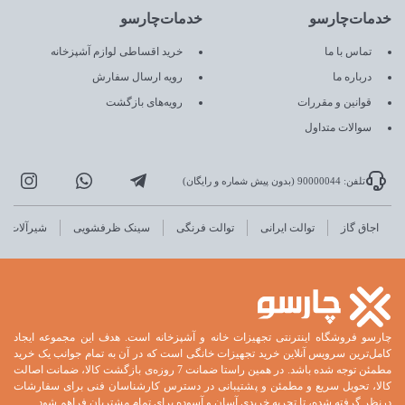
خدمات‌چارسو
خدمات‌چارسو
تماس با ما
خرید اقساطی لوازم آشپزخانه
درباره ما
رویه ارسال سفارش
قوانین و مقررات
رویه‌های بازگشت
سوالات متداول
تلفن: 90000044 (بدون پیش شماره و رایگان)
اجاق گاز
توالت ایرانی
توالت فرنگی
سینک ظرفشویی
شیرآلات
چارسو فروشگاه اینترنتی تجهیزات خانه و آشپزخانه است. هدف این مجموعه ایجاد
کامل‌ترین سرویس آنلاین خرید تجهیزات خانگی است که در آن به تمام جوانب یک خرید
مطمئن توجه شده باشد. در همین راستا ضمانت 7 روزه‌ی بازگشت کالا، ضمانت اصالت
کالا، تحویل سریع و مطمئن و پشتیبانی در دسترس کارشناسان فنی برای سفارشات
درنظر گرفته شده، تا تجربه خریدی آسان و آسوده برای تمام مشتریان فراهم شود.