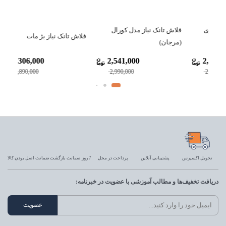
روشویی والهنگ گاتریا مدل
روشویی والهنگ گاتریا مدل
فلاش 
ساترون
D.K.M سایز 50
ای
2,741,000
2,813,800
2,563,000
2,670,000
تحویل اکسپرس
پشتیبانی آنلاین
پرداخت در محل
7 روز ضمانت بازگشت
ضمانت اصل بودن کالا
دریافت تخفیف‌ها و مطالب آموزشی با عضویت در خبرنامه: