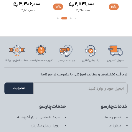
3,306,000
2,541,000
15%
15%
15%
3,890,000
2,990,000
تحویل اکسپرس
پشتیبانی آنلاین
پرداخت در محل
7 روز ضمانت بازگشت
ضمانت اصل بودن کالا
دریافت تخفیف‌ها و مطالب آموزشی با عضویت در خبرنامه:
خدمات‌چارسو
خدمات‌چارسو
تماس با ما
خرید اقساطی لوازم آشپزخانه
درباره ما
رویه ارسال سفارش