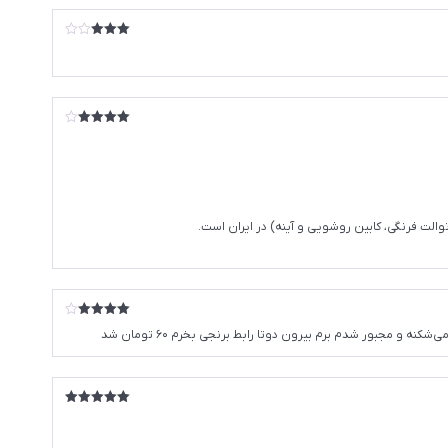
امتیاز
3
از 5
امتیاز
4
از 5
ت فرنگی، کابین روشویی و آینه) در ایران است.
امتیاز
4
جبور شدم برم بیرون دوتا رابط برنجی بخرم 60 تومان شد
از 5
امتیاز
5
از
5