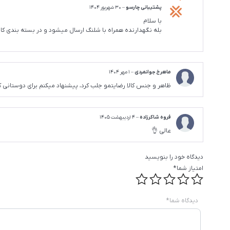
پشتیبانی چارسو
–
30 شهریور 1404
با سلام
بله نگهدارنده همراه با شلنگ ارسال میشود و در بسته بندی ک
ماهرخ جوانمردی
–
1 مهر 1404
ظاهر و جنس کالا رضایتمو جلب کرد، پیشنهاد میکنم برای دوستانی
فروه شاکرزاده
–
4 اردیبهشت 1405
عالی 👌
دیدگاه خود را بنویسید
امتیاز شما
*
دیدگاه شما
*