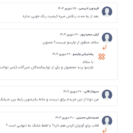
فریدون ادریسی
–
25 شهریور 1404
بعد از یه مدت رنگش میره کیفیت رنگ خوبی نداره
آرش سعیدپور
–
26 شهریور 1404
سلام، منظور از چارسو چیست؟ ممنون
پشتیبانی چارسو
–
26 شهریور 1404
با سلام
چارسو برند محصول و یکی از تولیدکنندگان شیرآلات (شیر توال
سروناز فانی
–
27 شهریور 1404
من دوتا از این خریدم براق نیست و ماته یکیشون رابط بین شیلنگ و 
نصرت علی حسینی
–
30 شهریور 1404
قلاب برای آویزان کردن هم دارد؟ یا فقط شلنگ به تنهایی است ؟