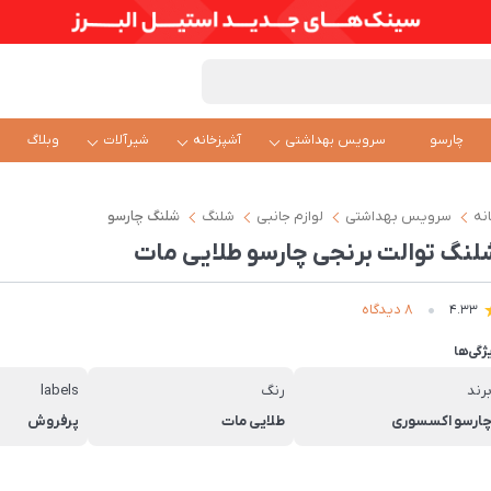
چارسو
سرویس بهداشتی
آشپزخانه
شیرآلات
وبلاگ
نه
سرویس بهداشتی
لوازم جانبی
شلنگ
شلنگ چارسو
لنگ توالت برنجی چارسو طلایی مات
8 دیدگاه
4.33
ژگی‌ها
رند
رنگ
labels
ارسو اکسسوری
طلایی مات
پرفروش