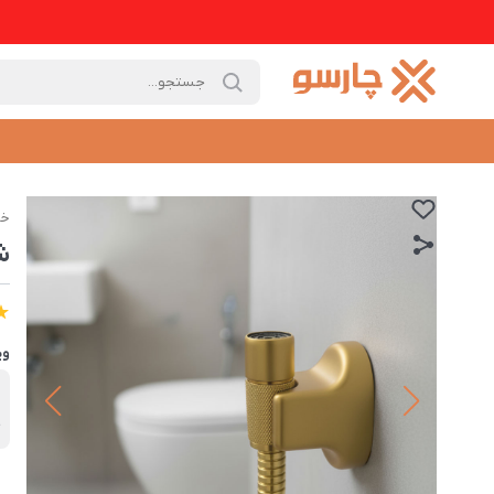
خا
ش
وی
ب
چ