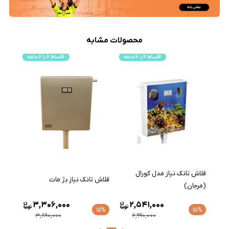
محصولات مشابه
فلاش تانک نیاز مدل کورال
فلاش تانک نیاز بژ مات
فلاش 
(مرجان)
3,306,000
2,541,000
15%
15%
15%
3,890,000
2,990,000