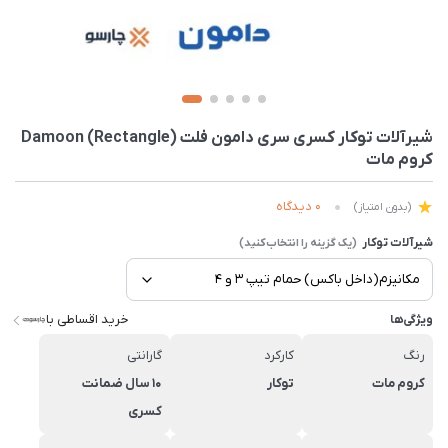
شیرآلات توکار کسری سری دامون فلت Damoon (Rectangle)
کروم مات
0 دیدگاه
(بدون امتیاز)
شیرآلات توکار
خرید اقساطی با
ویژگی‌ها
رنگ
کارکرد
گارانتی
کروم مات
توکار
10 سال ضمانت
کسری