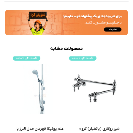
محصولات مشابه
علم یونیکا قهرمان مدل البرز با
علم دوش دوکاره (یونیورست)
شیر 