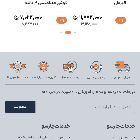
گوشی مغناطیسی ۴ حالته
قهرمان مدل پارسه کروم مات
طلایی
20,806,000
7,024,000
10%
16%
16%
24,770,000
8,363,000
تحویل اکسپرس
پشتیبانی آنلاین
پرداخت در محل
7 روز ضمانت بازگشت
ضمانت اصل بودن کالا
دریافت تخفیف‌ها و مطالب آموزشی با عضویت در خبرنامه:
خدمات‌چارسو
خدمات‌چارسو
تماس با ما
خرید اقساطی لوازم آشپزخانه