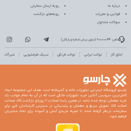
درباره ما
رویه ارسال سفارش
قوانین و مقررات
رویه‌های بازگشت
سوالات متداول
تلفن: 90000044 (بدون پیش شماره و رایگان)
اجاق گاز
توالت ایرانی
توالت فرنگی
سینک ظرفشویی
شیرآلات
چارسو فروشگاه اینترنتی تجهیزات خانه و آشپزخانه است. هدف این مجموعه ایجاد
کامل‌ترین سرویس آنلاین خرید تجهیزات خانگی است که در آن به تمام جوانب یک
خرید مطمئن توجه شده باشد. در همین راستا ضمانت 7 روزه‌ی بازگشت کالا، ضمانت
اصالت کالا، تحویل سریع و مطمئن و پشتیبانی در دسترس کارشناسان فنی برای
سفارشات درنظر گرفته شده، تا تجربه خریدی آسان و آسوده برای تمام مشتریان
فراهم شود.