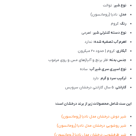
نوع شیر
: توالت
مدل
: نادیا (رومانسون)
رنگ
: کروم
نوع دسته کنترلی شیر
: اهرمی
اهرم آب تصفیه شده:
ندارد
آبکاری
: کروم | حدود 20 میکرون
جنس بدنه:
فلز برنج و آلیاژهای مس و روی مرغوب
نوع اسپری سری شیر آب
: ساده
ترکیب سرد و گرم
: دارد
گارانتی
: 5 سال گارانتی درخشان سرویس
این ست شامل محصولات زیر از برند درخشان است:
شیر دوش درخشان مدل نادیا (رومانسون)
شیر روشویی درخشان مدل نادیا (رومانسون)
شیر ظرفشویی درخشان مدل نادیا (رومانسون)