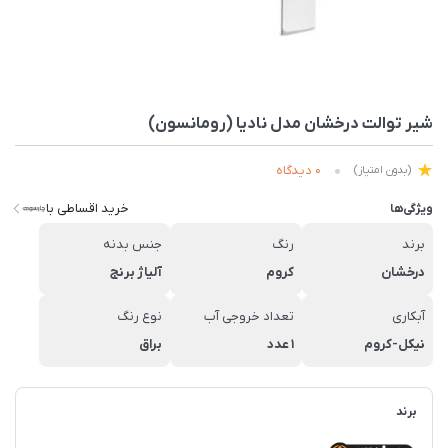
شیر توالت درخشان مدل نادیا (رومانسون)
0 دیدگاه
(بدون امتیاز)
خرید اقساطی با
ویژگی‌ها
برند
رنگ
جنس بدنه
درخشان
کروم
آلیاژ برنج
آبکاری
تعداد خروجی آب
نوع رنگ
نیکل-کروم
1 عدد
براق
برند