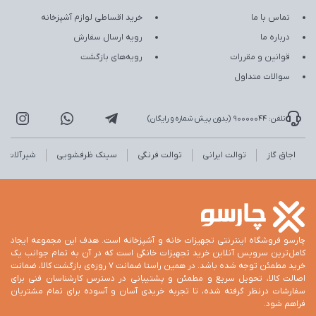
تماس با ما
خرید اقساطی لوازم آشپزخانه
درباره ما
رویه ارسال سفارش
قوانین و مقررات
رویه‌های بازگشت
سوالات متداول
تلفن: 90000044 (بدون پیش شماره و رایگان)
اجاق گاز
توالت ایرانی
توالت فرنگی
سینک ظرفشویی
شیرآلات
چارسو فروشگاه اینترنتی تجهیزات خانه و آشپزخانه است. هدف این مجموعه ایجاد
کامل‌ترین سرویس آنلاین خرید تجهیزات خانگی است که در آن به تمام جوانب یک
خرید مطمئن توجه شده باشد. در همین راستا ضمانت 7 روزه‌ی بازگشت کالا، ضمانت
اصالت کالا، تحویل سریع و مطمئن و پشتیبانی در دسترس کارشناسان فنی برای
سفارشات درنظر گرفته شده، تا تجربه خریدی آسان و آسوده برای تمام مشتریان
فراهم شود.