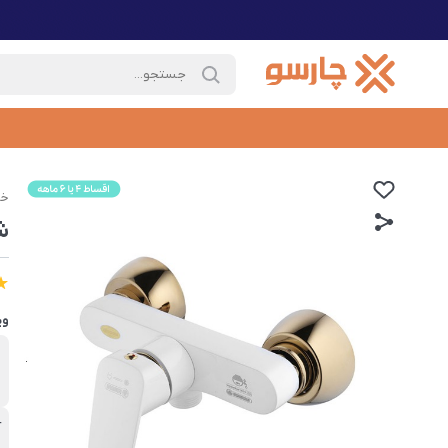
خا
ش
وی
ب
د
آ