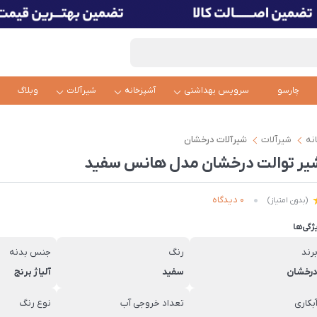
چارسو
سرویس بهداشتی
آشپزخانه
شیرآلات
وبلاگ
نه
شیرآلات
شیرآلات درخشان
یر توالت درخشان مدل هانس سفید
0 دیدگاه
(بدون امتیاز)
ژگی‌ها
رند
رنگ
جنس بدنه
رخشان
سفید
آلیاژ برنج
بکاری
تعداد خروجی آب
نوع رنگ