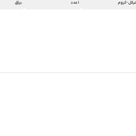
یکل-کروم
1 عدد
براق