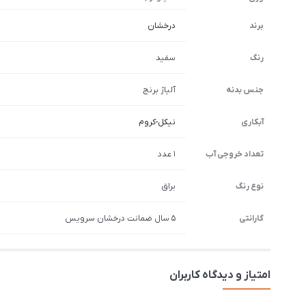
برند
درخشان
رنگ
سفید
جنس بدنه
آلیاژ برنج
آبکاری
نیکل-کروم
تعداد خروجی آب
1 عدد
نوع رنگ
براق
گارانتی
5 سال ضمانت درخشان سرویس
امتیاز و دیدگاه کاربران