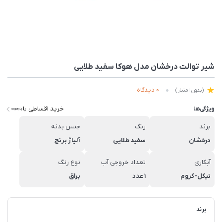
شیر توالت درخشان مدل هوکا سفید طلایی
0 دیدگاه
(بدون امتیاز)
خرید اقساطی با
ویژگی‌ها
برند
رنگ
جنس بدنه
درخشان
سفید طلایی
آلیاژ برنج
آبکاری
تعداد خروجی آب
نوع رنگ
نیکل-کروم
1 عدد
براق
برند