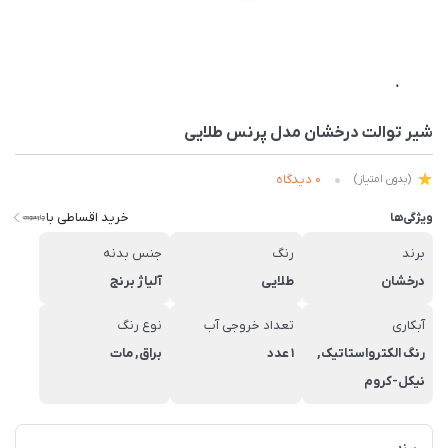
شیر توالت درخشان مدل پرنس طلایی
0 دیدگاه
(بدون امتیاز)
خرید اقساطی با
ویژگی‌ها
برند
رنگ
جنس بدنه
درخشان
طلایی
آلیاژ برنج
آبکاری
تعداد خروجی آب
نوع رنگ
رنگ الکترواستاتیک,
1 عدد
براق, مات
نیکل-کروم