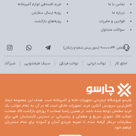
تماس با ما
خرید اقساطی لوازم آشپزخانه
درباره ما
رویه ارسال سفارش
قوانین و مقررات
رویه‌های بازگشت
سوالات متداول
تلفن: 90000044 (بدون پیش شماره و رایگان)
اجاق گاز
توالت ایرانی
توالت فرنگی
سینک ظرفشویی
شیرآلات
چارسو فروشگاه اینترنتی تجهیزات خانه و آشپزخانه است. هدف این مجموعه ایجاد
کامل‌ترین سرویس آنلاین خرید تجهیزات خانگی است که در آن به تمام جوانب یک
خرید مطمئن توجه شده باشد. در همین راستا ضمانت 7 روزه‌ی بازگشت کالا، ضمانت
اصالت کالا، تحویل سریع و مطمئن و پشتیبانی در دسترس کارشناسان فنی برای
سفارشات درنظر گرفته شده، تا تجربه خریدی آسان و آسوده برای تمام مشتریان
فراهم شود.