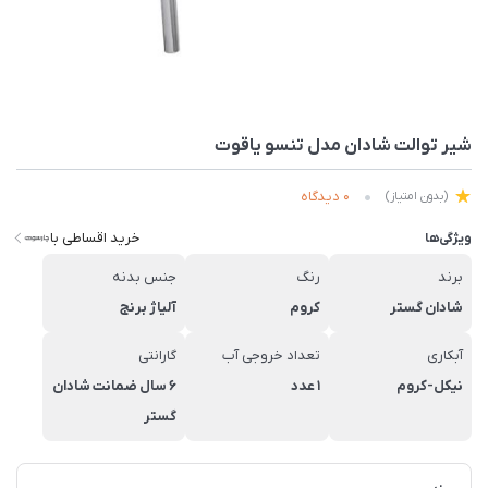
شیر توالت شادان مدل تنسو یاقوت
0 دیدگاه
(بدون امتیاز)
خرید اقساطی با
ویژگی‌ها
برند
رنگ
جنس بدنه
شادان گستر
کروم
آلیاژ برنج
آبکاری
تعداد خروجی آب
گارانتی
نیکل-کروم
1 عدد
6 سال ضمانت شادان
گستر