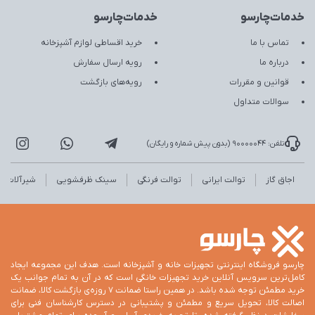
خدمات‌چارسو
خدمات‌چارسو
تماس با ما
خرید اقساطی لوازم آشپزخانه
درباره ما
رویه ارسال سفارش
قوانین و مقررات
رویه‌های بازگشت
سوالات متداول
تلفن: 90000044 (بدون پیش شماره و رایگان)
اجاق گاز
توالت ایرانی
توالت فرنگی
سینک ظرفشویی
شیرآلات
چارسو فروشگاه اینترنتی تجهیزات خانه و آشپزخانه است. هدف این مجموعه ایجاد
کامل‌ترین سرویس آنلاین خرید تجهیزات خانگی است که در آن به تمام جوانب یک
خرید مطمئن توجه شده باشد. در همین راستا ضمانت 7 روزه‌ی بازگشت کالا، ضمانت
اصالت کالا، تحویل سریع و مطمئن و پشتیبانی در دسترس کارشناسان فنی برای