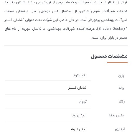
فراتر از انتظار در حوزه محصولات و خدمات پس از فروش می باشد. شادان ، تولید
قطعات شیرآلات اهرمی شادان، از استقبال قابل توجهی بین ذینفعان صنعت
شیرآلات بهداشتی برخوردار است. در حال حاضر، این شرکت تحت عنوان “شادان گستر
” (Shadan Gostar), عرضه کننده شیرآلات بهداشتی، با ۱۵سال تجربه از نام های
معتبر در بازار ایران است.
مشخصات محصول
1 کیلوگرم
وزن
برند
شادان گستر
رنگ
کروم
جنس بدنه
آلیاژ برنج
آبکاری
نیکل-کروم