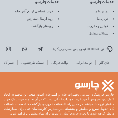
خدمات‌چارسو
خدمات‌چارسو
تماس با ما
خرید اقساطی لوازم آشپزخانه
درباره ما
رویه ارسال سفارش
قوانین و مقررات
رویه‌های بازگشت
سوالات متداول
تلفن: 90000044 (بدون پیش شماره و رایگان)
اجاق گاز
توالت ایرانی
توالت فرنگی
سینک ظرفشویی
شیرآلات
چارسو فروشگاه اینترنتی تجهیزات خانه و آشپزخانه است. هدف این مجموعه ایجاد
کامل‌ترین سرویس آنلاین خرید تجهیزات خانگی است که در آن به تمام جوانب یک خرید
مطمئن توجه شده باشد. در همین راستا ضمانت 7 روزه‌ی بازگشت کالا، ضمانت اصالت
کالا، تحویل سریع و مطمئن و پشتیبانی در دسترس کارشناسان فنی برای سفارشات
درنظر گرفته شده، تا تجربه خریدی آسان و آسوده برای تمام مشتریان فراهم شود.