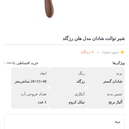
شیر توالت شادان مدل هلن رزگلد
0 دیدگاه
(بدون امتیاز)
خرید اقساطی با
ویژگی‌ها
برند
رنگ
ابعاد
شادان گستر
رزگلد
40×15×20 سانتی‌متر
جنس بدنه
آبکاری
تعداد خروجی آب
آلیاژ برنج
نیکل-کروم
1 عدد
برند