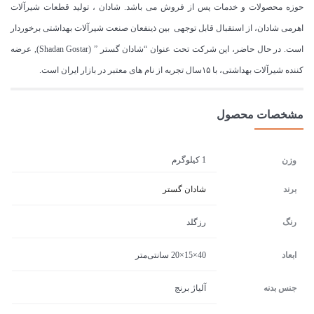
حوزه محصولات و خدمات پس از فروش می باشد. شادان ، تولید قطعات شیرآلات
اهرمی شادان، از استقبال قابل توجهی بین ذینفعان صنعت شیرآلات بهداشتی برخوردار
است. در حال حاضر، این شرکت تحت عنوان “شادان گستر ” (Shadan Gostar), عرضه
کننده شیرآلات بهداشتی، با ۱۵سال تجربه از نام های معتبر در بازار ایران است.
مشخصات محصول
1 کیلوگرم
وزن
برند
شادان گستر
رنگ
رزگلد
ابعاد
40×15×20 سانتی‌متر
جنس بدنه
آلیاژ برنج