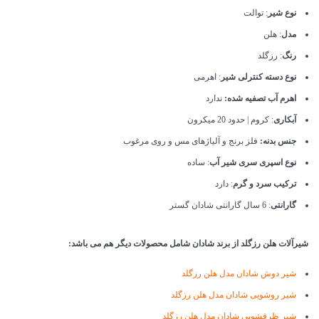
نوع شیر
: توالت
مدل
: هلن
رنگ
: رزگلد
نوع دسته کنترلی شیر
: اهرمی
اهرم آب تصفیه شده:
ندارد
آبکاری
: کروم | حدود 20 میکرون
جنس بدنه:
فلز برنج و آلیاژهای مس و روی مرغوب
نوع اسپری سری شیر آب
: ساده
ترکیب سرد و گرم
: دارد
گارانتی
: 6 سال گارانتی شادان گستر
شیرآلات هلن رزگلد از برند شادان شامل محصولات دیگر هم می باشد:
شیر دوش شادان مدل هلن رزگلد
شیر روشویی شادان مدل هلن رزگلد
شیر ظرفشویی شادان مدل هلن رزگلد