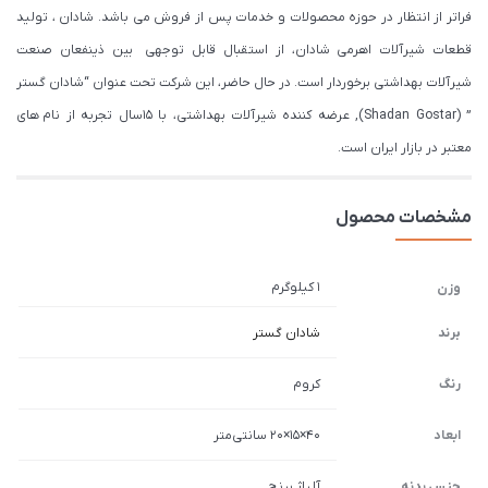
فراتر از انتظار در حوزه محصولات و خدمات پس از فروش می باشد. شادان ، تولید
قطعات شیرآلات اهرمی شادان، از استقبال قابل توجهی بین ذینفعان صنعت
شیرآلات بهداشتی برخوردار است. در حال حاضر، این شرکت تحت عنوان “شادان گستر
” (Shadan Gostar), عرضه کننده شیرآلات بهداشتی، با ۱۵سال تجربه از نام های
معتبر در بازار ایران است.
مشخصات محصول
1 کیلوگرم
وزن
برند
شادان گستر
رنگ
کروم
ابعاد
40×15×20 سانتی‌متر
جنس بدنه
آلیاژ برنج