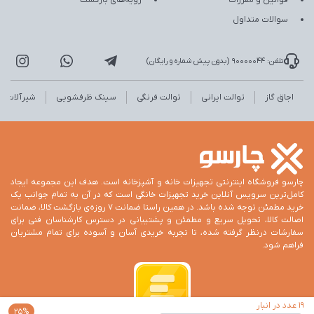
قوانین و مقررات
رویه‌های بازگشت
سوالات متداول
تلفن: 90000044 (بدون پیش شماره و رایگان)
اجاق گاز
توالت ایرانی
توالت فرنگی
سینک ظرفشویی
شیرآلات
چارسو فروشگاه اینترنتی تجهیزات خانه و آشپزخانه است. هدف این مجموعه ایجاد
کامل‌ترین سرویس آنلاین خرید تجهیزات خانگی است که در آن به تمام جوانب یک
خرید مطمئن توجه شده باشد. در همین راستا ضمانت 7 روزه‌ی بازگشت کالا، ضمانت
اصالت کالا، تحویل سریع و مطمئن و پشتیبانی در دسترس کارشناسان فنی برای
سفارشات درنظر گرفته شده، تا تجربه خریدی آسان و آسوده برای تمام مشتریان
فراهم شود.
19 عدد در انبار
25%