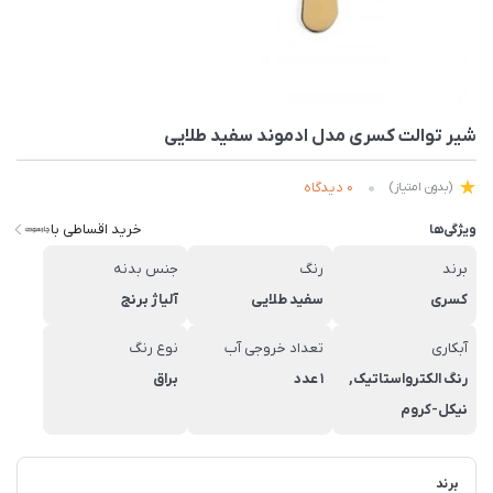
شیر توالت کسری مدل ادموند سفید طلایی
0 دیدگاه
(بدون امتیاز)
خرید اقساطی با
ویژگی‌ها
برند
رنگ
جنس بدنه
کسری
سفید طلایی
آلیاژ برنج
آبکاری
تعداد خروجی آب
نوع رنگ
رنگ الکترواستاتیک,
1 عدد
براق
نیکل-کروم
برند