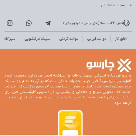
سوالات متداول
تلفن: 90000044 (بدون پیش شماره و رایگان)
اجاق گاز
توالت ایرانی
توالت فرنگی
سینک ظرفشویی
شیرآلات
چارسو فروشگاه اینترنتی تجهیزات خانه و آشپزخانه است. هدف این مجموعه ایجاد
کامل‌ترین سرویس آنلاین خرید تجهیزات خانگی است که در آن به تمام جوانب یک
خرید مطمئن توجه شده باشد. در همین راستا ضمانت 7 روزه‌ی بازگشت کالا، ضمانت
اصالت کالا، تحویل سریع و مطمئن و پشتیبانی در دسترس کارشناسان فنی برای
سفارشات درنظر گرفته شده، تا تجربه خریدی آسان و آسوده برای تمام مشتریان
فراهم شود.