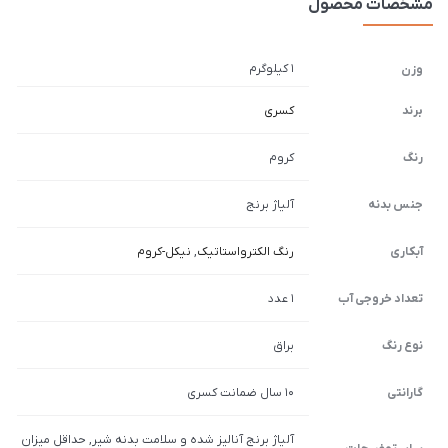
مشخصات محصول
1 کیلوگرم
وزن
برند
کسری
رنگ
کروم
جنس بدنه
آلیاژ برنج
آبکاری
رنگ الکترواستاتیک
,
نیکل-کروم
تعداد خروجی آب
1 عدد
نوع رنگ
براق
گارانتی
10 سال ضمانت کسری
آلیاژ برنج آنالیز شده و سلامت بدنه شیر, حداقل میزان