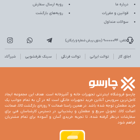
درباره ما
رویه ارسال سفارش
قوانین و مقررات
رویه‌های بازگشت
سوالات متداول
تلفن: 90000044 (بدون پیش شماره و رایگان)
اجاق گاز
توالت ایرانی
توالت فرنگی
سینک ظرفشویی
شیرآلات
چارسو فروشگاه اینترنتی تجهیزات خانه و آشپزخانه است. هدف این مجموعه ایجاد
کامل‌ترین سرویس آنلاین خرید تجهیزات خانگی است که در آن به تمام جوانب یک
خرید مطمئن توجه شده باشد. در همین راستا ضمانت 7 روزه‌ی بازگشت کالا، ضمانت
اصالت کالا، تحویل سریع و مطمئن و پشتیبانی در دسترس کارشناسان فنی برای
سفارشات درنظر گرفته شده، تا تجربه خریدی آسان و آسوده برای تمام مشتریان
فراهم شود.