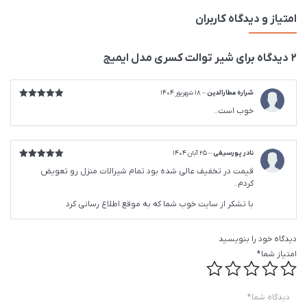
امتیاز و دیدگاه کاربران
2 دیدگاه برای
شیر توالت کسری مدل ایمیج
شراره عطارالدین
–
18 شهریور 1404
امتیاز
5
از
خوب است..
5
نادر پورسیفی
–
25 آبان 1404
امتیاز
5
از
قیمت در تخفیف عالی شده بود تمام شیرالات منزل رو تعویض
5
کردم..
با تشکر از سایت خوب شما که به موقع اطلاع رسانی کرد
دیدگاه خود را بنویسید
امتیاز شما
*
دیدگاه شما
*