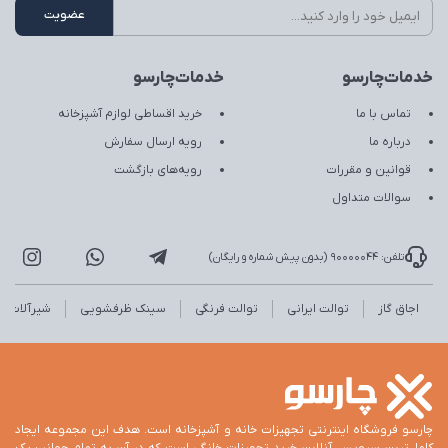
خدمات‌چارسو
خدمات‌چارسو
تماس با ما
خرید اقساطی لوازم آشپزخانه
درباره ما
رویه ارسال سفارش
قوانین و مقررات
رویه‌های بازگشت
سوالات متداول
تلفن: 90000044 (بدون پیش شماره و رایگان)
اجاق گاز
توالت ایرانی
توالت فرنگی
سینک ظرفشویی
شیرآلات
چارسو فروشگاه اینترنتی تجهیزات خانه و آشپزخانه است. هدف این مجموعه ایجاد