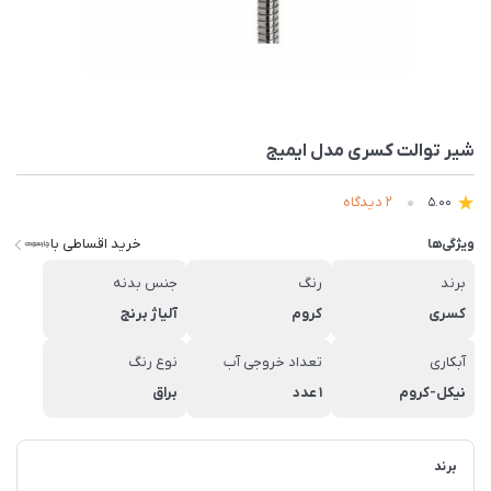
شیر توالت کسری مدل ایمیج
2 دیدگاه
5.00
خرید اقساطی با
ویژگی‌ها
برند
رنگ
جنس بدنه
کسری
کروم
آلیاژ برنج
آبکاری
تعداد خروجی آب
نوع رنگ
نیکل-کروم
1 عدد
براق
برند