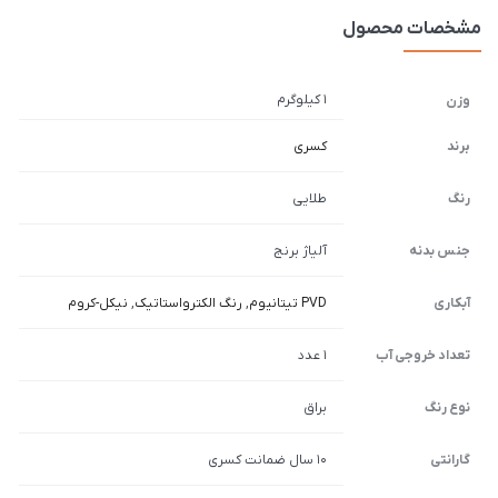
مشخصات محصول
1 کیلوگرم
وزن
برند
کسری
رنگ
طلایی
جنس بدنه
آلیاژ برنج
آبکاری
PVD تیتانیوم
,
رنگ الکترواستاتیک
,
نیکل-کروم
تعداد خروجی آب
1 عدد
نوع رنگ
براق
گارانتی
10 سال ضمانت کسری