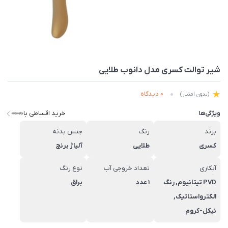
شیر توالت کسری مدل دانوب طلایی
0 دیدگاه
(بدون امتیاز)
خرید اقساطی با
ویژگی‌ها
برند
رنگ
جنس بدنه
کسری
طلایی
آلیاژ برنج
آبکاری
تعداد خروجی آب
نوع رنگ
PVD تیتانیوم, رنگ
1 عدد
براق
الکترواستاتیک,
نیکل-کروم