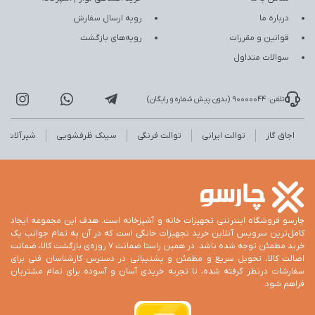
درباره ما
رویه ارسال سفارش
قوانین و مقررات
رویه‌های بازگشت
سوالات متداول
تلفن: 90000044 (بدون پیش شماره و رایگان)
اجاق گاز
توالت ایرانی
توالت فرنگی
سینک ظرفشویی
شیرآلات
چارسو فروشگاه اینترنتی تجهیزات خانه و آشپزخانه است. هدف این مجموعه ایجاد
کامل‌ترین سرویس آنلاین خرید تجهیزات خانگی است که در آن به تمام جوانب یک
خرید مطمئن توجه شده باشد. در همین راستا ضمانت 7 روزه‌ی بازگشت کالا، ضمانت
اصالت کالا، تحویل سریع و مطمئن و پشتیبانی در دسترس کارشناسان فنی برای
سفارشات درنظر گرفته شده، تا تجربه خریدی آسان و آسوده برای تمام مشتریان
فراهم شود.