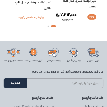
شیر توالت کسری مدل امگا
شیر توالت درخشان مدل تاپ
شیر ت
سفید
طلایی
7,312,000
25%
برای قیمت تماس بگیرید
9,750,000
تحویل اکسپرس
پشتیبانی آنلاین
پرداخت در محل
7 روز ضمانت بازگشت
ضمانت اصل بودن کالا
دریافت تخفیف‌ها و مطالب آموزشی با عضویت در خبرنامه:
خدمات‌چارسو
خدمات‌چارسو
تماس با ما
خرید اقساطی لوازم آشپزخانه