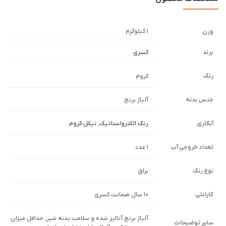
1 کیلوگرم
وزن
برند
کسری
رنگ
کروم
جنس بدنه
آلیاژ برنج
آبکاری
رنگ الکترواستاتیک
,
نیکل-کروم
تعداد خروجی آب
1 عدد
نوع رنگ
براق
گارانتی
10 سال ضمانت کسری
آلیاژ برنج آنالیز شده و سلامت بدنه شیر, حداقل میزان
سایر توضیحات