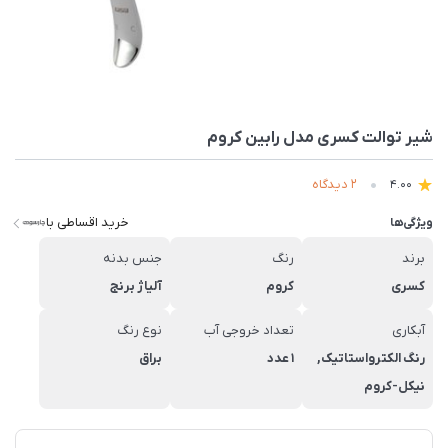
شیر توالت کسری مدل رابین کروم
2 دیدگاه
4.00
خرید اقساطی با
ویژگی‌ها
برند
رنگ
جنس بدنه
کسری
کروم
آلیاژ برنج
آبکاری
تعداد خروجی آب
نوع رنگ
رنگ الکترواستاتیک,
1 عدد
براق
نیکل-کروم