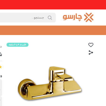
خا
ش
وی
ب
ک
آ