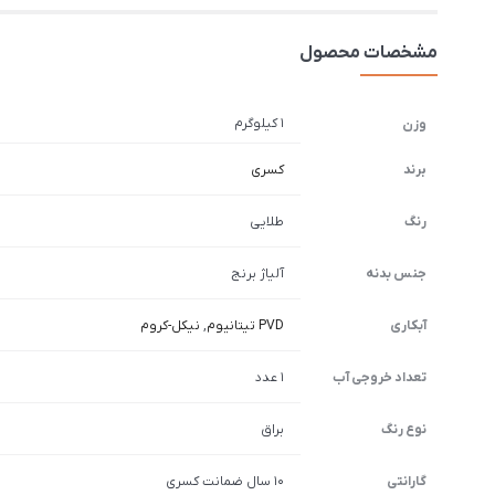
مشخصات محصول
1 کیلوگرم
وزن
برند
کسری
رنگ
طلایی
جنس بدنه
آلیاژ برنج
آبکاری
PVD تیتانیوم
,
نیکل-کروم
تعداد خروجی آب
1 عدد
نوع رنگ
براق
گارانتی
10 سال ضمانت کسری