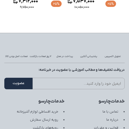
7,312,000
7,537,000
25%
25%
9,750,000
10,050,000
تحویل اکسپرس
پشتیبانی آنلاین
پرداخت در محل
7 روز ضمانت بازگشت
ضمانت اصل بودن کالا
دریافت تخفیف‌ها و مطالب آموزشی با عضویت در خبرنامه:
خدمات‌چارسو
خدمات‌چارسو
تماس با ما
خرید اقساطی لوازم آشپزخانه
درباره ما
رویه ارسال سفارش
قوانین و مقررات
رویه‌های بازگشت