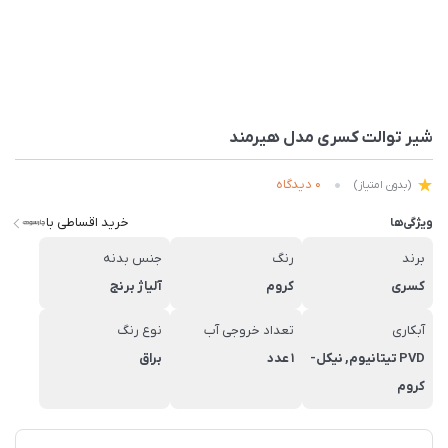
شیر توالت کسری مدل هیرمند
0 دیدگاه
(بدون امتیاز)
خرید اقساطی با
ویژگی‌ها
برند
رنگ
جنس بدنه
کسری
کروم
آلیاژ برنج
آبکاری
تعداد خروجی آب
نوع رنگ
PVD تیتانیوم, نیکل-
1 عدد
براق
کروم