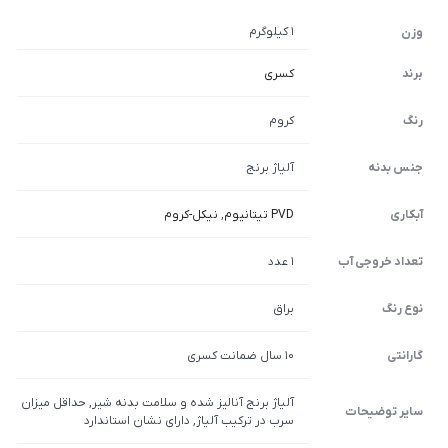
1 کیلوگرم
وزن
برند
کسری
رنگ
کروم
جنس بدنه
آلیاژ برنج
آبکاری
PVD تیتانیوم
,
نیکل-کروم
تعداد خروجی آب
1 عدد
نوع رنگ
براق
گارانتی
10 سال ضمانت کسری
آلیاژ برنج آنالیز شده و سلامت بدنه شیر, حداقل میزان
سایر توضیحات
سرب در ترکیب آلیاژ, دارای نشان استاندارد