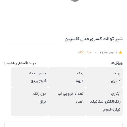
شیر توالت کسری مدل کاسپین
0 دیدگاه
(بدون امتیاز)
خرید اقساطی با
ویژگی‌ها
برند
رنگ
جنس بدنه
کسری
کروم
آلیاژ برنج
آبکاری
تعداد خروجی آب
نوع رنگ
رنگ الکترواستاتیک,
1 عدد
براق
نیکل-کروم