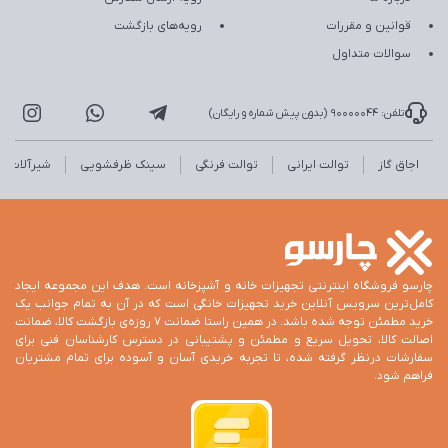
قوانین و مقررات
رویه‌های بازگشت
سوالات متداول
تلفن: 90000044 (بدون پیش شماره و رایگان)
اجاق گاز
توالت ایرانی
توالت فرنگی
سینک ظرفشویی
شیرآلات
چارسو فروشگاه اینترنتی تجهیزات خانه و آشپزخانه است. هدف این مجموعه ایجاد
کامل‌ترین سرویس آنلاین خرید تجهیزات خانگی است که در آن به تمام جوانب یک
خرید مطمئن توجه شده باشد. در همین راستا ضمانت 7 روزه‌ی بازگشت کالا، ضمانت
اصالت کالا، تحویل سریع و مطمئن و پشتیبانی در دسترس کارشناسان فنی برای
سفارشات درنظر گرفته شده، تا تجربه خریدی آسان و آسوده برای تمام مشتریان
فراهم شود.