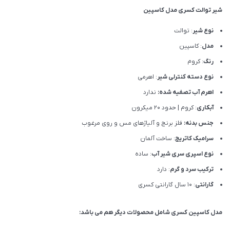
شیر توالت کسری مدل کاسپین
نوع شیر
: توالت
مدل
: کاسپین
رنگ
: کروم
نوع دسته کنترلی شیر
: اهرمی
اهرم آب تصفیه شده:
ندارد
آبکاری
: کروم | حدود 20 میکرون
جنس بدنه:
فلز برنج و آلیاژهای مس و روی مرغوب
سرامیک کاتریج
: ساخت آلمان
نوع اسپری سری شیر آب
: ساده
ترکیب سرد و گرم
: دارد
گارانتی
: 10 سال گارانتی کسری
مدل کاسپین کسری شامل محصولات دیگر هم می باشد: