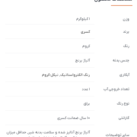
1 کیلوگرم
وزن
برند
کسری
رنگ
کروم
جنس بدنه
آلیاژ برنج
آبکاری
رنگ الکترواستاتیک
,
نیکل-کروم
تعداد خروجی آب
1 عدد
نوع رنگ
براق
گارانتی
10 سال ضمانت کسری
آلیاژ برنج آنالیز شده و سلامت بدنه شیر, حداقل میزان
سایر توضیحات