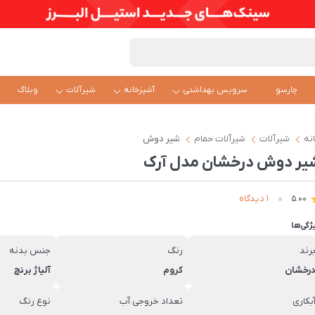
چارسو
سرویس بهداشتی
آشپزخانه
شیرآلات
وبلاگ
نه
شیرآلات
شیرآلات حمام
شیر دوش
یر دوش درخشان مدل آرک
1 دیدگاه
5.00
ژگی‌ها
رند
رنگ
جنس بدنه
رخشان
کروم
آلیاژ برنج
بکاری
تعداد خروجی آب
نوع رنگ