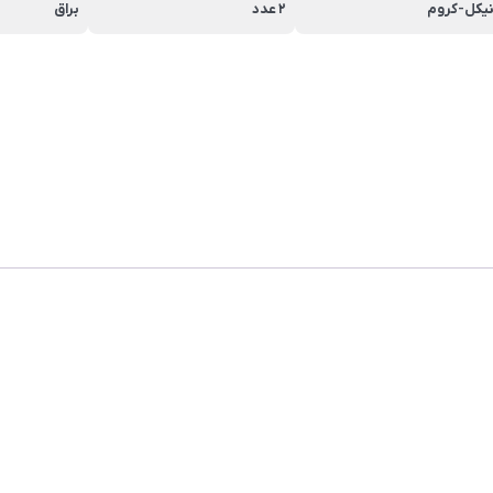
یکل-کروم
2 عدد
براق