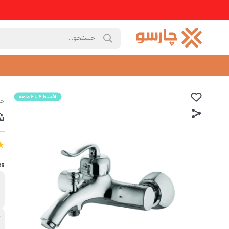
خا
ش
وی
ب
د
آ