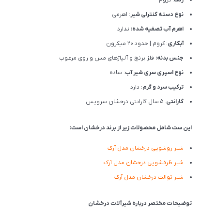
نوع دسته کنترلی شیر
: اهرمی
اهرم آب تصفیه شده:
ندارد
آبکاری
: کروم | حدود 20 میکرون
جنس بدنه:
فلز برنج و آلیاژهای مس و روی مرغوب
نوع اسپری سری شیر آب
: ساده
ترکیب سرد و گرم
: دارد
گارانتی
: 5 سال گارانتی درخشان سرویس
این ست شامل محصولات زیر از برند درخشان است:
شیر روشویی درخشان مدل آرک
شیر ظرفشویی درخشان مدل آرک
شیر توالت درخشان مدل آرک
توضیحات مختصر درباره شیرآلات درخشان