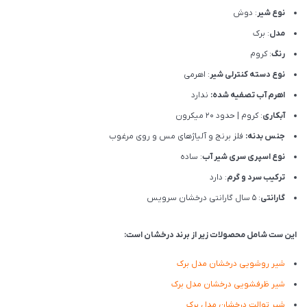
نوع شیر
: دوش
مدل
: برک
رنگ
: کروم
نوع دسته کنترلی شیر
: اهرمی
اهرم آب تصفیه شده:
ندارد
آبکاری
: کروم | حدود 20 میکرون
جنس بدنه:
فلز برنج و آلیاژهای مس و روی مرغوب
نوع اسپری سری شیر آب
: ساده
ترکیب سرد و گرم
: دارد
گارانتی
: 5 سال گارانتی درخشان سرویس
این ست شامل محصولات زیر از برند درخشان است:
شیر روشویی درخشان مدل برک
شیر ظرفشویی درخشان مدل برک
شیر توالت درخشان مدل برک