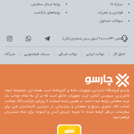
درباره ما
رویه ارسال سفارش
قوانین و مقررات
رویه‌های بازگشت
سوالات متداول
تلفن: 90000044 (بدون پیش شماره و رایگان)
اجاق گاز
توالت ایرانی
توالت فرنگی
سینک ظرفشویی
شیرآلات
چارسو فروشگاه اینترنتی تجهیزات خانه و آشپزخانه است. هدف این مجموعه ایجاد
کامل‌ترین سرویس آنلاین خرید تجهیزات خانگی است که در آن به تمام جوانب یک
خرید مطمئن توجه شده باشد. در همین راستا ضمانت 7 روزه‌ی بازگشت کالا، ضمانت
اصالت کالا، تحویل سریع و مطمئن و پشتیبانی در دسترس کارشناسان فنی برای
سفارشات درنظر گرفته شده، تا تجربه خریدی آسان و آسوده برای تمام مشتریان
فراهم شود.