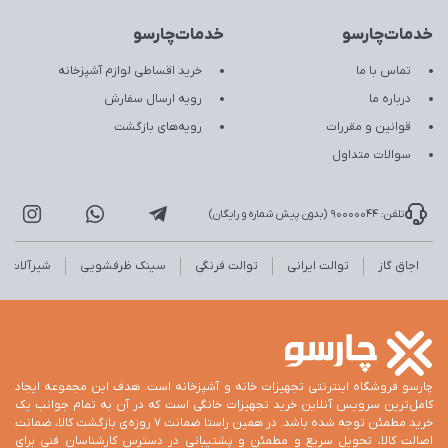
خدمات‌چارسو
خدمات‌چارسو
تماس با ما
خرید اقساطی لوازم آشپزخانه
درباره ما
رویه ارسال سفارش
قوانین و مقررات
رویه‌های بازگشت
سوالات متداول
تلفن: 90000044 (بدون پیش شماره و رایگان)
اجاق گاز
توالت ایرانی
توالت فرنگی
سینک ظرفشویی
شیرآلات
چارسو فروشگاه اینترنتی تجهیزات خانه و آشپزخانه است. هدف این مجموعه ایجاد
کامل‌ترین سرویس آنلاین خرید تجهیزات خانگی است که در آن به تمام جوانب یک
خرید مطمئن توجه شده باشد. در همین راستا ضمانت 7 روزه‌ی بازگشت کالا، ضمانت
اصالت کالا، تحویل سریع و مطمئن و پشتیبانی در دسترس کارشناسان فنی برای