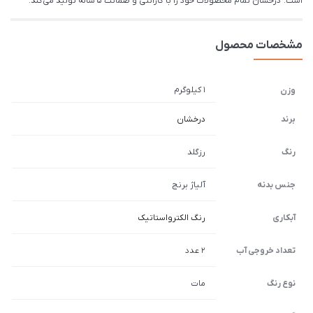
است. درخشان تمام محصولات خود را با گارانتی و ضمانت 5 ساله تولید می کند.
مشخصات محصول
1 کیلوگرم
وزن
برند
درخشان
رنگ
رزگلد
جنس بدنه
آلیاژ برنج
آبکاری
رنگ الکترواستاتیک
تعداد خروجی آب
2 عدد
نوع رنگ
مات