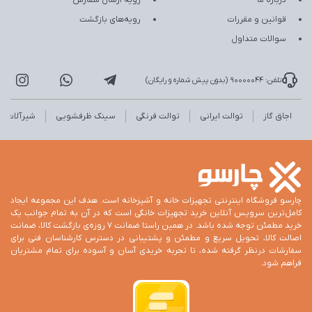
درباره ما
رویه ارسال سفارش
قوانین و مقررات
رویه‌های بازگشت
سوالات متداول
تلفن: 90000044 (بدون پیش شماره و رایگان)
اجاق گاز
توالت ایرانی
توالت فرنگی
سینک ظرفشویی
شیرآلات
چارسو فروشگاه اینترنتی تجهیزات خانه و آشپزخانه است. هدف این مجموعه ایجاد
کامل‌ترین سرویس آنلاین خرید تجهیزات خانگی است که در آن به تمام جوانب یک
خرید مطمئن توجه شده باشد. در همین راستا ضمانت 7 روزه‌ی بازگشت کالا، ضمانت
اصالت کالا، تحویل سریع و مطمئن و پشتیبانی در دسترس کارشناسان فنی برای
سفارشات درنظر گرفته شده، تا تجربه خریدی آسان و آسوده برای تمام مشتریان
فراهم شود.