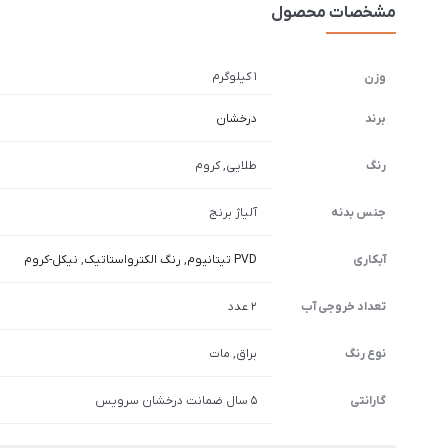
مشخصات محصول
1 کیلوگرم
وزن
برند
درخشان
رنگ
طلایی, کروم
جنس بدنه
آلیاژ برنج
آبکاری
PVD تیتانیوم
,
رنگ الکترواستاتیک
,
نیکل-کروم
تعداد خروجی آب
2 عدد
نوع رنگ
براق, مات
گارانتی
5 سال ضمانت درخشان سرویس