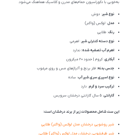
به‌خوبی با دکوراسیون حمام‌های مدرن و کلاسیک هماهنگ می‌شود.
نوع شیر
: دوش
مدل
: لوکس (واگنر)
رنگ
: طلایی
نوع دسته کنترلی شیر
: اهرمی
اهرم آب تصفیه شده:
ندارد
آبکاری
: کروم | حدود 20 میکرون
جنس بدنه:
فلز برنج و آلیاژهای مس و روی مرغوب
نوع اسپری سری شیر آب
: ساده
ترکیب سرد و گرم
: دارد
گارانتی
: 5 سال گارانتی درخشان سرویس
این ست شامل محصولات زیر از برند درخشان است:
شیر روشویی درخشان مدل لوکس (واگنر) طلایی
شیر ظرفشویی درخشان مدل لوکس (واگنر) طلایی