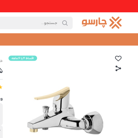
خا
ش
وی
ب
د
آ