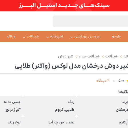
چارسو
سرویس بهداشتی
آشپزخانه
شیرآلات
وبلاگ
نه
شیرآلات
شیرآلات حمام
شیر دوش
یر دوش درخشان مدل لوکس (واگنر) طلایی
2 دیدگاه
5.00
ژگی‌ها
رند
رنگ
جنس بدنه
رخشان
طلایی, کروم
آلیاژ برنج
بکاری
تعداد خروجی آب
نوع رنگ