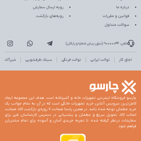
درباره ما
رویه ارسال سفارش
قوانین و مقررات
رویه‌های بازگشت
سوالات متداول
تلفن: 90000044 (بدون پیش شماره و رایگان)
اجاق گاز
توالت ایرانی
توالت فرنگی
سینک ظرفشویی
شیرآلات
چارسو فروشگاه اینترنتی تجهیزات خانه و آشپزخانه است. هدف این مجموعه ایجاد
کامل‌ترین سرویس آنلاین خرید تجهیزات خانگی است که در آن به تمام جوانب یک
خرید مطمئن توجه شده باشد. در همین راستا ضمانت 7 روزه‌ی بازگشت کالا، ضمانت
اصالت کالا، تحویل سریع و مطمئن و پشتیبانی در دسترس کارشناسان فنی برای
سفارشات درنظر گرفته شده، تا تجربه خریدی آسان و آسوده برای تمام مشتریان
فراهم شود.