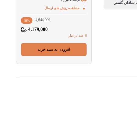
مشاهده روش های ارسال
قیمت
قیمت
4,644,000
10%
فعلی
اصلی
4,179,000
4,644,000
4,179,000
6 عدد در انبار
بود.
است.
افزودن به سبد خرید