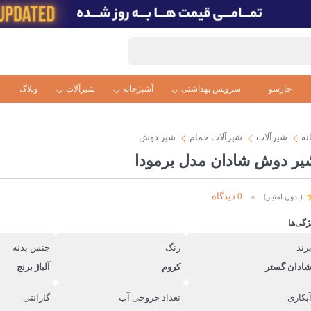
چارسو
سرویس بهداشتی
آشپزخانه
شیرآلات
وبلاگ
نه
شیرآلات
شیرآلات حمام
شیر دوش
یر دوش شادان مدل برمودا
0 دیدگاه
(بدون امتیاز)
ژگی‌ها
رند
رنگ
جنس بدنه
ادان گستر
کروم
آلیاژ برنج
بکاری
تعداد خروجی آب
گارانتی