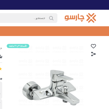
خا
ش
وی
ب
ش
آ