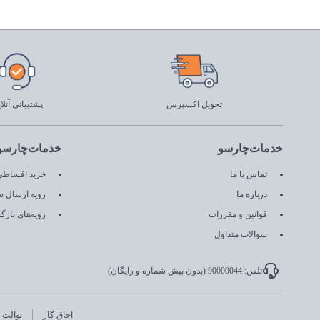
تحویل اکسپرس
پشتیبانی آنلا
خدمات‌چارسو
خدمات‌چارسو
تماس با ما
خرید اقساطی 
درباره ما
رویه ارسال 
قوانین و مقررات
رویه‌های باز
سوالات متداول
تلفن: 90000044 (بدون پیش شماره و رایگان)
اجاق گاز
توالت ا