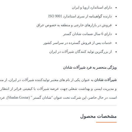
دارای استاندارد اروپا و ایران
دارنده گواهینامه از سری استاندارد ISO 9001
فروش در بازارهای خارجی و منطقه به خصوص عراق
دارای 6 سال ضمانت شادان گستر
خدمات پس از فروش گسترده در سراسر کشور
از بزرگترین تولید کنندگان شیرآلات در ایران
ویژگی منحصر به فرد شیرآلات شادان
شیرآلات شادان
و مدیریت ایمنی و بهداشت شغلی جهت عرضه شیرآلات با کیفیتی فراتر از انتظار
است. در حال حاضر، این شرکت تحت عنوان “شادان گستر ” (Shadan Gostar), عرضه کننده شیرآلات بهداشتی، با ۱۵سال تجربه از نام های معتبر در بازار ایران است.
مشخصات محصول