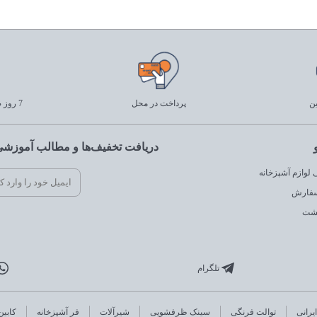
ین
پرداخت در محل
7 روز ضمانت بازگشت
دریافت تخفیف‌ها و مطالب آموزشی 
لوازم آشپزخانه
سفارش
گشت
تلگرام
یرانی
توالت فرنگی
سینک ظرفشویی
شیرآلات
فر آشپزخانه
کابین