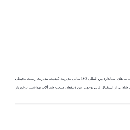
به عنوان یکی از نام های معتبر تولیدکننده شیرآلات در ایران، از منظر نگرش دانش محور و سیستمی می باشد که با دارا بودن نشان استاندارد ملی ایران و گواهینامه های استاندارد بین المللی ISO شامل مدیریت کیفیت، مدیریت زیست محیطی
شادان، از استقبال قابل توجهی بین ذینفعان صنعت شیرآلات بهداشتی برخوردار