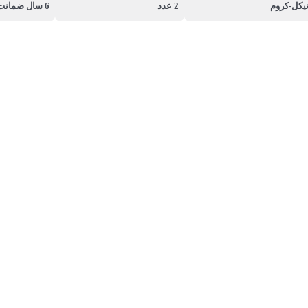
یکل-کروم
2 عدد
6 سال ضمانت شادان گستر