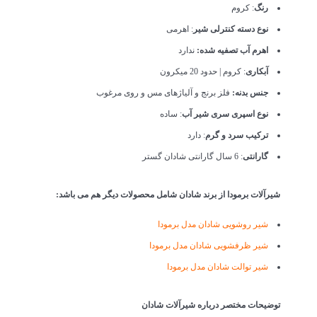
رنگ
: کروم
نوع دسته کنترلی شیر
: اهرمی
اهرم آب تصفیه شده:
ندارد
آبکاری
: کروم | حدود 20 میکرون
جنس بدنه:
فلز برنج و آلیاژهای مس و روی مرغوب
نوع اسپری سری شیر آب
: ساده
ترکیب سرد و گرم
: دارد
گارانتی
: 6 سال گارانتی شادان گستر
شیرآلات برمودا از برند شادان شامل محصولات دیگر هم می باشد:
شیر روشویی شادان مدل برمودا
شیر ظرفشویی شادان مدل برمودا
شیر توالت شادان مدل برمودا
توضیحات مختصر درباره شیرآلات شادان