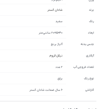
برند
شادان گستر
رنگ
سفید
ابعاد
40×15×20 سانتی‌متر
جنس بدنه
آلیاژ برنج
آبکاری
نیکل-کروم
تعداد خروجی آب
2 عدد
نوع رنگ
براق
گارانتی
6 سال ضمانت شادان گستر