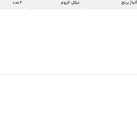
لیاژ برنج
نیکل-کروم
2 عدد