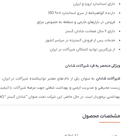
دارای استاندارد اروپا و ایران
دارنده گواهینامه از سری استاندارد ISO 9001
فروش در بازارهای خارجی و منطقه به خصوص عراق
دارای 6 سال ضمانت شادان گستر
خدمات پس از فروش گسترده در سراسر کشور
از بزرگترین تولید کنندگان شیرآلات در ایران
ویژگی منحصر به فرد شیرآلات شادان
شیرآلات شادان
زیست محیطی و مدیریت ایمنی و بهداشت شغلی جهت عرضه شیرآلات با کیفیتی فر
بهداشتی برخوردار است. در حال حاضر، این شرکت تحت عنوان “شادان گستر ” (Shadan Gostar), عرضه کننده شیرآلات بهداشتی، با ۱۵سال تجربه از نام های معتبر در بازار ایران است.
مشخصات محصول
1 کیلوگرم
وزن