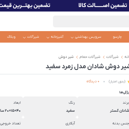
چارسو
سرویس بهداشتی
آشپزخانه
شیرآلات
وبلاگ
نه
شیرآلات
شیرآلات حمام
شیر دوش
یر دوش شادان مدل زمرد سفید
0 دیدگاه
(بدون امتیاز)
ژگی‌ها
رند
رنگ
ابعاد
ادان گستر
سفید
40×15×20 سانتی‌متر
نس بدنه
آبکاری
تعداد خروجی 