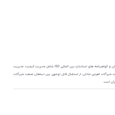
به عنوان یکی از نام های معتبر تولیدکننده شیرآلات در ایران، از منظر نگرش دانش محور و سیستمی می باشد که با دارا بودن نشان استاندارد ملی ایران و گواهینامه های استاندارد بین المللی ISO شامل مدیریت کیفیت، مدیریت
 شیرآلات اهرمی شادان، از استقبال قابل توجهی بین ذینفعان صنعت شیرآلات