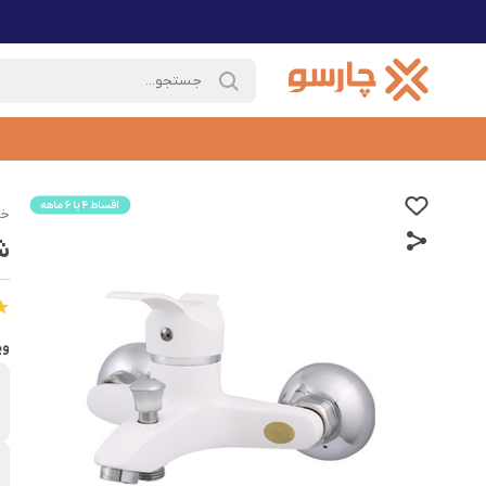
خا
ش
وی
ب
ش
ج