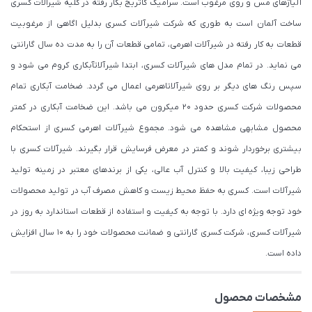
آلیاژهای مس و روی مرغوب است. سرامیک کاتریج بکار رفته در کلیه شیرالات کسری
ساخت آلمان است به طوری که شرکت شیرآلات کسری بدلیل اگاهی از مرغوبیت
قطعات به کار رفته در شیرآلات اهرمی، تمامی قطعات آن را به مدت ده سال گارانتی
می نماید. در تمام مدل های شیرآلات کسری، ابتدا شیرآلاتآبکاری کروم می شود و
سپس رنگ های دیگر بر روی شیرآلاتاهرمی اعمال می گردد. ضخامت آبکاری تمام
محصولات شرکت کسری حدود ۲۰ میکرون می باشد. این ضخامت آبکاری در کمتر
محصول مشابهی مشاهده می شود. مجموع شیرآلات اهرمی کسری از استحکام
بیشتری برخوردار شوند و کمتر در معرض فرسایش قرار بگیرند. شیرآلات کسری با
طراحی زیبا، کیفیت بالا و کنترل آب عالی، یکی از برندهای معتبر در زمینه تولید
شیرآلات است. کسری به حفظ محیط زیست و کاهش مصرف آب در تولید محصولات
خود توجه ویژه ای دارد. با توجه به کیفیت و استفاده از قطعات استاندارد به روز در
شیرآلات کسری، شرکت کسری گارانتی و ضمانت محصولات خود را به 10 سال افزایش
داده است.
مشخصات محصول