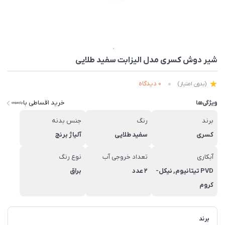
شیر دوش کسری مدل الیزابت سفید طلایی
0 دیدگاه
(بدون امتیاز)
خرید اقساطی با
ویژگی‌ها
برند
رنگ
جنس بدنه
کسری
سفید طلایی
آلیاژ برنج
آبکاری
تعداد خروجی آب
نوع رنگ
PVD تیتانیوم, نیکل-
2 عدد
براق
کروم
برند