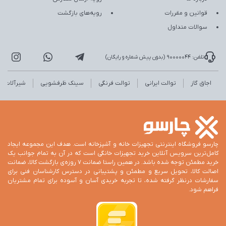
قوانین و مقررات
رویه‌های بازگشت
سوالات متداول
تلفن: 90000044 (بدون پیش شماره و رایگان)
اجاق گاز
توالت ایرانی
توالت فرنگی
سینک ظرفشویی
شیرآلات
چارسو فروشگاه اینترنتی تجهیزات خانه و آشپزخانه است. هدف این مجموعه ایجاد
کامل‌ترین سرویس آنلاین خرید تجهیزات خانگی است که در آن به تمام جوانب یک
خرید مطمئن توجه شده باشد. در همین راستا ضمانت 7 روزه‌ی بازگشت کالا، ضمانت
اصالت کالا، تحویل سریع و مطمئن و پشتیبانی در دسترس کارشناسان فنی برای
سفارشات درنظر گرفته شده، تا تجربه خریدی آسان و آسوده برای تمام مشتریان
فراهم شود.