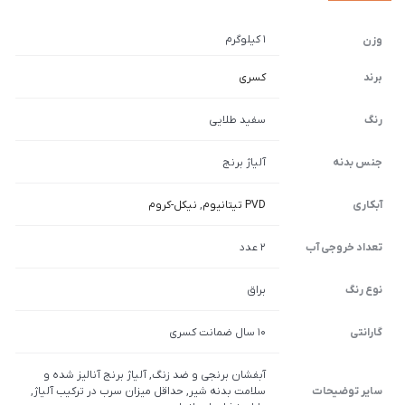
1 کیلوگرم
وزن
برند
کسری
رنگ
سفید طلایی
جنس بدنه
آلیاژ برنج
آبکاری
PVD تیتانیوم
,
نیکل-کروم
تعداد خروجی آب
2 عدد
نوع رنگ
براق
گارانتی
10 سال ضمانت کسری
آبفشان برنجی و ضد زنگ, آلیاژ برنج آنالیز شده و
سایر توضیحات
سلامت بدنه شیر, حداقل میزان سرب در ترکیب آلیاژ,