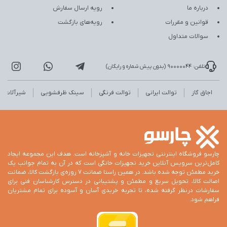
درباره ما
رویه ارسال سفارش
قوانین و مقررات
رویه‌های بازگشت
سوالات متداول
تلفن: 90000044 (بدون پیش شماره و رایگان)
اجاق گاز
توالت ایرانی
توالت فرنگی
سینک ظرفشویی
شیرآلات
چارسو فروشگاه اینترنتی تجهیزات خانه و آشپزخانه است. هدف این مجموعه ایجاد
کامل‌ترین سرویس آنلاین خرید تجهیزات خانگی است که در آن به تمام جوانب یک
خرید مطمئن توجه شده باشد. در همین راستا ضمانت 7 روزه‌ی بازگشت کالا، ضمانت
اصالت کالا، تحویل سریع و مطمئن و پشتیبانی در دسترس کارشناسان فنی برای
سفارشات درنظر گرفته شده، تا تجربه خریدی آسان و آسوده برای تمام مشتریان
فراهم شود.