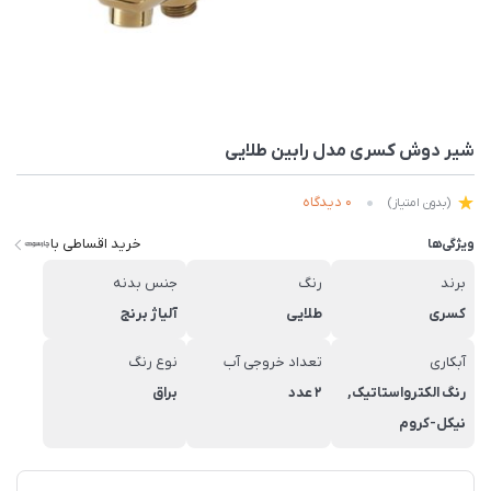
شیر دوش کسری مدل رابین طلایی
0 دیدگاه
(بدون امتیاز)
خرید اقساطی با
ویژگی‌ها
برند
رنگ
جنس بدنه
کسری
طلایی
آلیاژ برنج
آبکاری
تعداد خروجی آب
نوع رنگ
رنگ الکترواستاتیک,
2 عدد
براق
نیکل-کروم