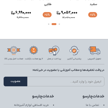
شیر 
سفید
طلایی
طلایی
6,990,000
9,052,000
25%
25%
9,320,000
12,070,000
تحویل اکسپرس
پشتیبانی آنلاین
پرداخت در محل
7 روز ضمانت بازگشت
ضمانت اصل بودن کالا
دریافت تخفیف‌ها و مطالب آموزشی با عضویت در خبرنامه:
خدمات‌چارسو
خدمات‌چارسو
تماس با ما
خرید اقساطی لوازم آشپزخانه