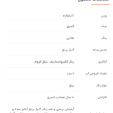
1 کیلوگرم
وزن
برند
کسری
رنگ
طلایی
جنس بدنه
آلیاژ برنج
آبکاری
رنگ الکترواستاتیک
,
نیکل-کروم
تعداد خروجی آب
2 عدد
نوع رنگ
براق
گارانتی
10 سال ضمانت کسری
آبفشان برنجی و ضد زنگ, آلیاژ برنج آنالیز شده و