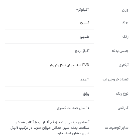
1 کیلوگرم
وزن
برند
کسری
رنگ
طلایی
جنس بدنه
آلیاژ برنج
آبکاری
PVD تیتانیوم
,
نیکل-کروم
تعداد خروجی آب
2 عدد
نوع رنگ
براق
گارانتی
10 سال ضمانت کسری
آبفشان برنجی و ضد زنگ, آلیاژ برنج آنالیز شده و
سایر توضیحات
سلامت بدنه شیر, حداقل میزان سرب در ترکیب آلیاژ,
دارای نشان استاندارد