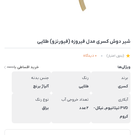
شیر دوش کسری مدل فیروزه (فیورنزو) طلایی
0 دیدگاه
(بدون امتیاز)
خرید اقساطی با
ویژگی‌ها
برند
رنگ
جنس بدنه
کسری
طلایی
آلیاژ برنج
آبکاری
تعداد خروجی آب
نوع رنگ
PVD تیتانیوم, نیکل-
2 عدد
براق
کروم