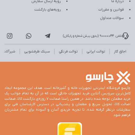
درباره ما
رویه ارسال سفارش
قوانین و مقررات
رویه‌های بازگشت
سوالات متداول
تلفن: 90000044 (بدون پیش شماره و رایگان)
اجاق گاز
توالت ایرانی
توالت فرنگی
سینک ظرفشویی
شیرآلات
چارسو فروشگاه اینترنتی تجهیزات خانه و آشپزخانه است. هدف این مجموعه ایجاد
کامل‌ترین سرویس آنلاین خرید تجهیزات خانگی است که در آن به تمام جوانب یک
خرید مطمئن توجه شده باشد. در همین راستا ضمانت 7 روزه‌ی بازگشت کالا، ضمانت
اصالت کالا، تحویل سریع و مطمئن و پشتیبانی در دسترس کارشناسان فنی برای
سفارشات درنظر گرفته شده، تا تجربه خریدی آسان و آسوده برای تمام مشتریان
فراهم شود.