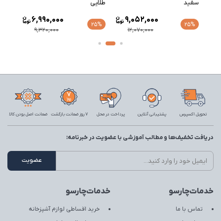
سفید
طلایی
طلایی
6,990,000
9,052,000
25%
25%
9,320,000
12,070,000
تحویل اکسپرس
پشتیبانی آنلاین
پرداخت در محل
7 روز ضمانت بازگشت
ضمانت اصل بودن کالا
دریافت تخفیف‌ها و مطالب آموزشی با عضویت در خبرنامه:
خدمات‌چارسو
خدمات‌چارسو
تماس با ما
خرید اقساطی لوازم آشپزخانه