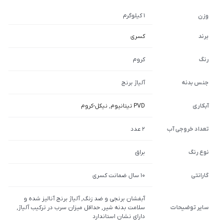
1 کیلوگرم
وزن
برند
کسری
رنگ
کروم
جنس بدنه
آلیاژ برنج
آبکاری
PVD تیتانیوم
,
نیکل-کروم
تعداد خروجی آب
2 عدد
نوع رنگ
براق
گارانتی
10 سال ضمانت کسری
آبفشان برنجی و ضد زنگ, آلیاژ برنج آنالیز شده و
سایر توضیحات
سلامت بدنه شیر, حداقل میزان سرب در ترکیب آلیاژ,
دارای نشان استاندارد