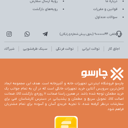
درباره ما
رویه ارسال سفارش
قوانین و مقررات
رویه‌های بازگشت
سوالات متداول
تلفن: 90000044 (بدون پیش شماره و رایگان)
اجاق گاز
توالت ایرانی
توالت فرنگی
سینک ظرفشویی
شیرآلات
چارسو فروشگاه اینترنتی تجهیزات خانه و آشپزخانه است. هدف این مجموعه ایجاد
کامل‌ترین سرویس آنلاین خرید تجهیزات خانگی است که در آن به تمام جوانب یک
خرید مطمئن توجه شده باشد. در همین راستا ضمانت 7 روزه‌ی بازگشت کالا، ضمانت
اصالت کالا، تحویل سریع و مطمئن و پشتیبانی در دسترس کارشناسان فنی برای
سفارشات درنظر گرفته شده، تا تجربه خریدی آسان و آسوده برای تمام مشتریان
فراهم شود.