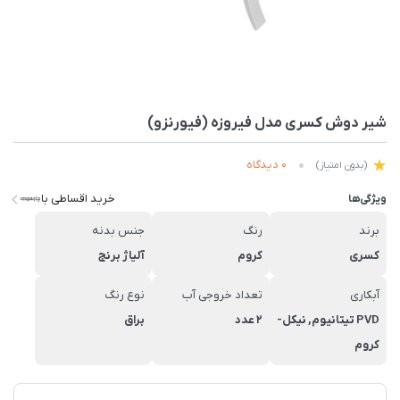
شیر دوش کسری مدل فیروزه (فیورنزو)
0 دیدگاه
(بدون امتیاز)
خرید اقساطی با
ویژگی‌ها
برند
رنگ
جنس بدنه
کسری
کروم
آلیاژ برنج
آبکاری
تعداد خروجی آب
نوع رنگ
PVD تیتانیوم, نیکل-
2 عدد
براق
کروم