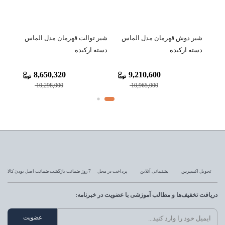
شیر
ماس
شیر توالت قهرمان مدل الماس
شیر ظرفشویی شلنگدار
شاو
دسته ارکیده
(شاوری) اخوان مدل T-51
نگی
19,072,000
8,650,320
9,
22,990,000
10,298,000
1
تحویل اکسپرس
پشتیبانی آنلاین
پرداخت در محل
7 روز ضمانت بازگشت
ضمانت اصل بودن کالا
دریافت تخفیف‌ها و مطالب آموزشی با عضویت در خبرنامه: