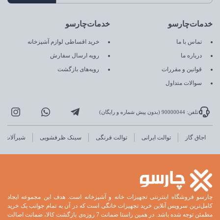
خدمات‌چارسو
خدمات‌چارسو
تماس با ما
خرید اقساطی لوازم آشپزخانه
درباره ما
رویه ارسال سفارش
قوانین و مقررات
رویه‌های بازگشت
سوالات متداول
تلفن: 90000044 (بدون پیش شماره و رایگان)
اجاق گاز
توالت ایرانی
توالت فرنگی
سینک ظرفشویی
شیرآلات
چارسو فروشگاه اینترنتی تجهیزات خانه و آشپزخانه است. هدف این مجموعه ایجاد
کامل‌ترین سرویس آنلاین خرید تجهیزات خانگی است که در آن به تمام جوانب یک خرید
مطمئن توجه شده باشد. در همین راستا ضمانت 7 روزه‌ی بازگشت کالا، ضمانت اصالت