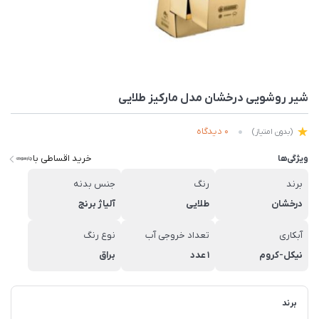
شیر روشویی درخشان مدل مارکیز طلایی
0 دیدگاه
(بدون امتیاز)
خرید اقساطی با
ویژگی‌ها
برند
رنگ
جنس بدنه
درخشان
طلایی
آلیاژ برنج
آبکاری
تعداد خروجی آب
نوع رنگ
نیکل-کروم
1 عدد
براق
برند