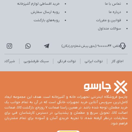
تماس با ما
خرید اقساطی لوازم آشپزخانه
درباره ما
رویه ارسال سفارش
قوانین و مقررات
رویه‌های بازگشت
سوالات متداول
تلفن: 90000044 (بدون پیش شماره و رایگان)
اجاق گاز
توالت ایرانی
توالت فرنگی
سینک ظرفشویی
شیرآلات
چارسو فروشگاه اینترنتی تجهیزات خانه و آشپزخانه است. هدف این مجموعه ایجاد
کامل‌ترین سرویس آنلاین خرید تجهیزات خانگی است که در آن به تمام جوانب یک
خرید مطمئن توجه شده باشد. در همین راستا ضمانت 7 روزه‌ی بازگشت کالا، ضمانت
اصالت کالا، تحویل سریع و مطمئن و پشتیبانی در دسترس کارشناسان فنی برای
سفارشات درنظر گرفته شده، تا تجربه خریدی آسان و آسوده برای تمام مشتریان
فراهم شود.