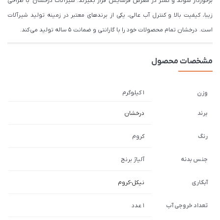
برخوردار شوند و کمتر در معرض فرسایش قرار بگیرند. شیرآلات درخشان با طراحی
زیبا، کیفیت بالا و کنترل آب عالی، یکی از برندهای معتبر در زمینه تولید شیرآلات
است. درخشان تمام محصولات خود را با گارانتی و ضمانت 5 ساله تولید می کند.
مشخصات محصول
1 کیلوگرم
وزن
برند
درخشان
رنگ
کروم
جنس بدنه
آلیاژ برنج
آبکاری
نیکل-کروم
تعداد خروجی آب
1 عدد