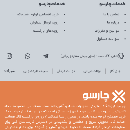
خدمات‌چارسو
خدمات‌چارسو
تماس با ما
خرید اقساطی لوازم آشپزخانه
درباره ما
رویه ارسال سفارش
قوانین و مقررات
رویه‌های بازگشت
سوالات متداول
تلفن: 90000044 (بدون پیش شماره و رایگان)
اجاق گاز
توالت ایرانی
توالت فرنگی
سینک ظرفشویی
شیرآلات
چارسو فروشگاه اینترنتی تجهیزات خانه و آشپزخانه است. هدف این مجموعه ایجاد
کامل‌ترین سرویس آنلاین خرید تجهیزات خانگی است که در آن به تمام جوانب یک
خرید مطمئن توجه شده باشد. در همین راستا ضمانت 7 روزه‌ی بازگشت کالا، ضمانت
اصالت کالا، تحویل سریع و مطمئن و پشتیبانی در دسترس کارشناسان فنی برای
سفارشات درنظر گرفته شده، تا تجربه خریدی آسان و آسوده برای تمام مشتریان