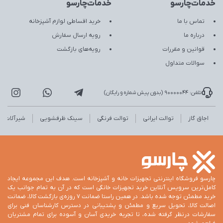
خدمات‌چارسو
خدمات‌چارسو
تماس با ما
خرید اقساطی لوازم آشپزخانه
درباره ما
رویه ارسال سفارش
قوانین و مقررات
رویه‌های بازگشت
سوالات متداول
تلفن: 90000044 (بدون پیش شماره و رایگان)
اجاق گاز
توالت ایرانی
توالت فرنگی
سینک ظرفشویی
شیرآلات
چارسو فروشگاه اینترنتی تجهیزات خانه و آشپزخانه است. هدف این مجموعه ایجاد
کامل‌ترین سرویس آنلاین خرید تجهیزات خانگی است که در آن به تمام جوانب یک
خرید مطمئن توجه شده باشد. در همین راستا ضمانت 7 روزه‌ی بازگشت کالا، ضمانت
اصالت کالا، تحویل سریع و مطمئن و پشتیبانی در دسترس کارشناسان فنی برای
سفارشات درنظر گرفته شده، تا تجربه خریدی آسان و آسوده برای تمام مشتریان