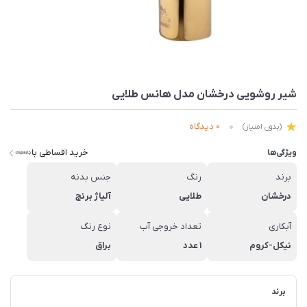
شیر روشویی درخشان مدل هانس طلایی
0 دیدگاه
(بدون امتیاز)
خرید اقساطی با
ویژگی‌ها
برند
رنگ
جنس بدنه
درخشان
طلایی
آلیاژ برنج
آبکاری
تعداد خروجی آب
نوع رنگ
نیکل-کروم
1 عدد
براق
برند