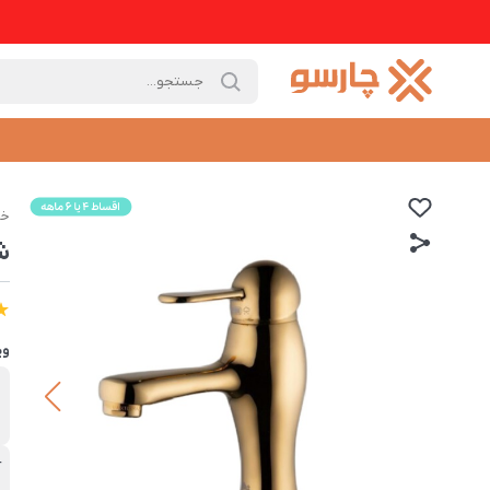
خا
ش
وی
ب
د
آ