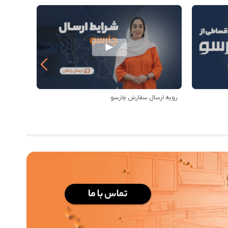
رویه ارسال سفارش چارسو
مزایای خر