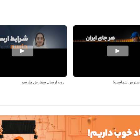
ر دسترس شماست!
رویه ارسال سفارش چارسو