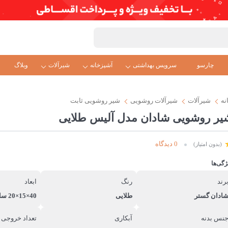
چارسو
سرویس بهداشتی
آشپزخانه
شیرآلات
وبلاگ
نه
شیرآلات
شیرآلات روشویی
شیر روشویی ثابت
یر روشویی شادان مدل آلیس طلایی
0 دیدگاه
(بدون امتیاز)
ژگی‌ها
رند
رنگ
ابعاد
ادان گستر
طلایی
40×15×20 سانتی‌متر
نس بدنه
آبکاری
تعداد خروجی 