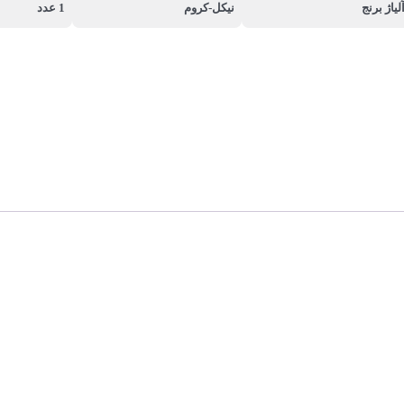
لیاژ برنج
نیکل-کروم
1 عدد