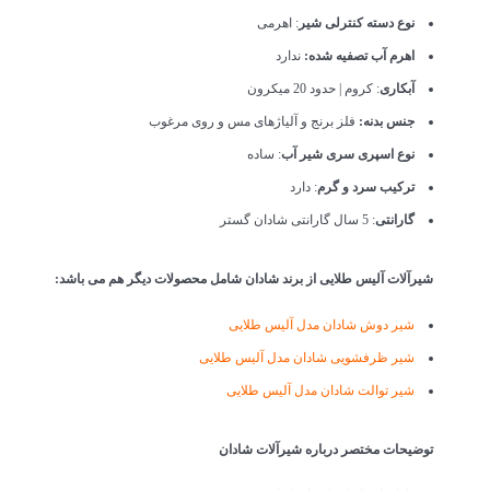
نوع دسته کنترلی شیر
: اهرمی
اهرم آب تصفیه شده:
ندارد
آبکاری
: کروم | حدود 20 میکرون
جنس بدنه:
فلز برنج و آلیاژهای مس و روی مرغوب
نوع اسپری سری شیر آب
: ساده
ترکیب سرد و گرم
: دارد
گارانتی
: 5 سال گارانتی شادان گستر
شیرآلات آلیس طلایی از برند شادان شامل محصولات دیگر هم می باشد:
شیر دوش شادان مدل آلیس طلایی
شیر ظرفشویی شادان مدل آلیس طلایی
شیر توالت شادان مدل آلیس طلایی
توضیحات مختصر درباره شیرآلات شادان