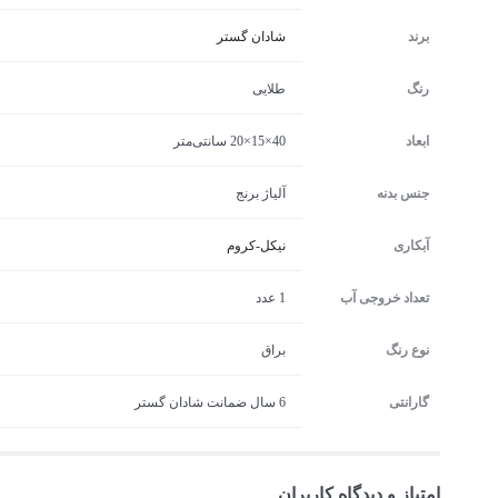
برند
شادان گستر
رنگ
طلایی
ابعاد
40×15×20 سانتی‌متر
جنس بدنه
آلیاژ برنج
آبکاری
نیکل-کروم
تعداد خروجی آب
1 عدد
نوع رنگ
براق
گارانتی
6 سال ضمانت شادان گستر
امتیاز و دیدگاه کاربران