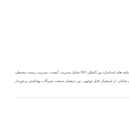
به عنوان یکی از نام های معتبر تولیدکننده شیرآلات در ایران، از منظر نگرش دانش محور و سیستمی می باشد که با دارا بودن نشان استاندارد ملی ایران و گواهینامه های استاندارد بین المللی ISO شامل مدیریت کیفیت، مدیریت زیست محیطی
شادان، از استقبال قابل توجهی بین ذینفعان صنعت شیرآلات بهداشتی برخوردار