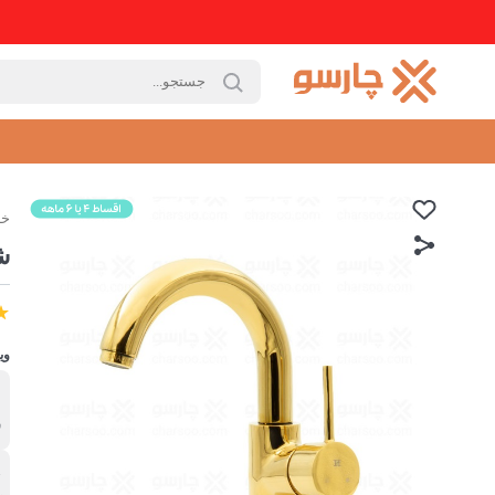
خا
ش
وی
ب
ش
ج