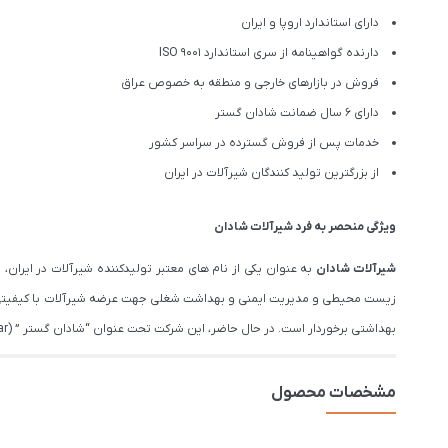
دارای استاندارد اروپا و ایران
دارنده گواهینامه از سری استاندارد ISO 9001
فروش در بازارهای خارجی و منطقه به خصوص عراق
دارای 6 سال ضمانت شادان گستر
خدمات پس از فروش گسترده در سراسر کشور
از بزرگترین تولید کنندگان شیرآلات در ایران
ویژگی منحصر به فرد شیرآلات شادان
شیرآلات شادان
زیست محیطی و مدیریت ایمنی و بهداشت شغلی جهت عرضه شیرآلات با کیفیتی فر
بهداشتی برخوردار است. در حال حاضر، این شرکت تحت عنوان “شادان گستر ” (Shadan Gostar), عرضه کننده شیرآلات بهداشتی، با ۱۵سال تجربه از نام های معتبر در بازار ایران است.
مشخصات محصول