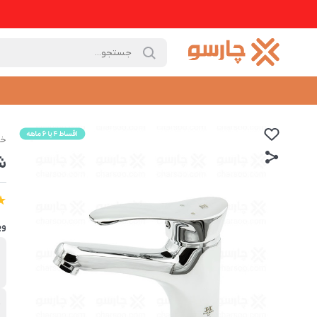
خا
ش
وی
ب
ش
ج