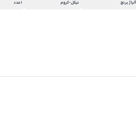
لیاژ برنج
نیکل-کروم
1 عدد