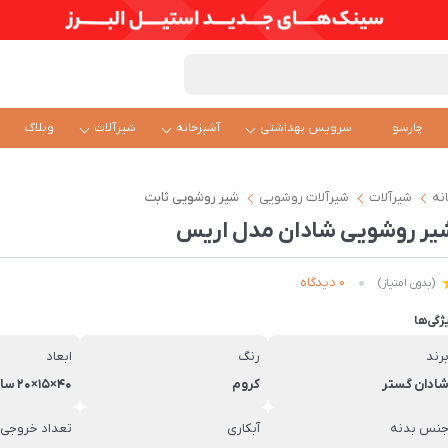
چارسو
سرویس بهداشتی
آشپزخانه
شیرآلات
وبلاگ
نه
شیرآلات
شیرآلات روشویی
شیر روشویی ثابت
یر روشویی شادان مدل اریس
0 دیدگاه
(بدون امتیاز)
ژگی‌ها
رند
رنگ
ابعاد
ادان گستر
کروم
40×15×20 سانتی‌متر
نس بدنه
آبکاری
تعداد خروجی 