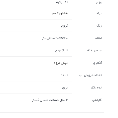
1 کیلوگرم
وزن
برند
شادان گستر
رنگ
کروم
ابعاد
40×15×20 سانتی‌متر
جنس بدنه
آلیاژ برنج
آبکاری
نیکل-کروم
تعداد خروجی آب
1 عدد
نوع رنگ
براق
گارانتی
6 سال ضمانت شادان گستر