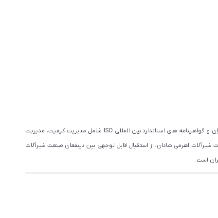
به عنوان یکی از نام های معتبر تولیدکننده شیرآلات در ایران، از منظر نگرش دانش محور و سیستمی می باشد که با دارا بودن نشان استاندارد ملی ایران و گواهینامه های استاندارد بین المللی ISO شامل مدیریت کیفیت، مدیریت
 شیرآلات اهرمی شادان، از استقبال قابل توجهی بین ذینفعان صنعت شیرآلات